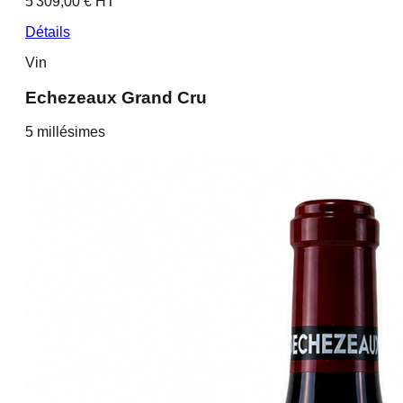
5 309,00 € HT
Détails
Vin
Echezeaux Grand Cru
5
millésime
s