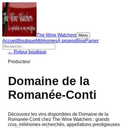
The Wine Watchers
Menu
Accueil
Boutique
Millésimes
À propos
Blog
Panier
← Retour boutique
Producteur
Domaine de la
Romanée-Conti
Découvrez les vins disponibles de
Domaine de la
Romanée-Conti
chez The Wine Watchers : grands
crus, millésimes recherchés, appellations prestigieuses