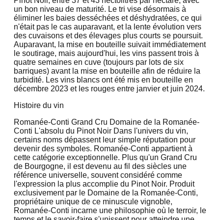
Pinot Noir, entre 37 et 43 hectolitres par hectare, avec
un bon niveau de maturité. Le tri vise désormais à
éliminer les baies desséchées et déshydratées, ce qui
n'était pas le cas auparavant, et la lente évolution vers
des cuvaisons et des élevages plus courts se poursuit.
Auparavant, la mise en bouteille suivait immédiatement
le soutirage, mais aujourd'hui, les vins passent trois à
quatre semaines en cuve (toujours par lots de six
barriques) avant la mise en bouteille afin de réduire la
turbidité. Les vins blancs ont été mis en bouteille en
décembre 2023 et les rouges entre janvier et juin 2024.
Histoire du vin
Romanée-Conti Grand Cru Domaine de la Romanée-
Conti L'absolu du Pinot Noir Dans l'univers du vin,
certains noms dépassent leur simple réputation pour
devenir des symboles. Romanée-Conti appartient à
cette catégorie exceptionnelle. Plus qu'un Grand Cru
de Bourgogne, il est devenu au fil des siècles une
référence universelle, souvent considéré comme
l'expression la plus accomplie du Pinot Noir. Produit
exclusivement par le Domaine de la Romanée-Conti,
propriétaire unique de ce minuscule vignoble,
Romanée-Conti incarne une philosophie où le terroir, le
temps et le savoir-faire s'unissent pour atteindre une