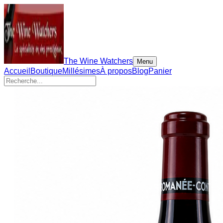
The Wine Watchers
Menu
Accueil
Boutique
Millésimes
À propos
Blog
Panier