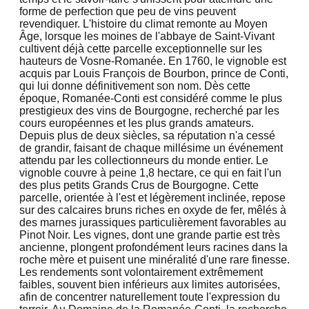
forme de perfection que peu de vins peuvent
revendiquer. L'histoire du climat remonte au Moyen
Âge, lorsque les moines de l'abbaye de Saint-Vivant
cultivent déjà cette parcelle exceptionnelle sur les
hauteurs de Vosne-Romanée. En 1760, le vignoble est
acquis par Louis François de Bourbon, prince de Conti,
qui lui donne définitivement son nom. Dès cette
époque, Romanée-Conti est considéré comme le plus
prestigieux des vins de Bourgogne, recherché par les
cours européennes et les plus grands amateurs.
Depuis plus de deux siècles, sa réputation n'a cessé
de grandir, faisant de chaque millésime un événement
attendu par les collectionneurs du monde entier. Le
vignoble couvre à peine 1,8 hectare, ce qui en fait l'un
des plus petits Grands Crus de Bourgogne. Cette
parcelle, orientée à l'est et légèrement inclinée, repose
sur des calcaires bruns riches en oxyde de fer, mêlés à
des marnes jurassiques particulièrement favorables au
Pinot Noir. Les vignes, dont une grande partie est très
ancienne, plongent profondément leurs racines dans la
roche mère et puisent une minéralité d'une rare finesse.
Les rendements sont volontairement extrêmement
faibles, souvent bien inférieurs aux limites autorisées,
afin de concentrer naturellement toute l'expression du