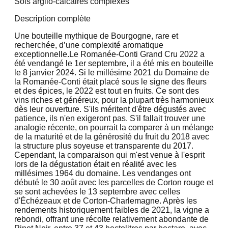
Sols argilo-calcaires complexes
Description complète
Une bouteille mythique de Bourgogne, rare et
recherchée, d’une complexité aromatique
exceptionnelle.Le Romanée-Conti Grand Cru 2022 a
été vendangé le 1er septembre, il a été mis en bouteille
le 8 janvier 2024. Si le millésime 2021 du Domaine de
la Romanée-Conti était placé sous le signe des fleurs
et des épices, le 2022 est tout en fruits. Ce sont des
vins riches et généreux, pour la plupart très harmonieux
dès leur ouverture. S'ils méritent d'être dégustés avec
patience, ils n'en exigeront pas. S'il fallait trouver une
analogie récente, on pourrait la comparer à un mélange
de la maturité et de la générosité du fruit du 2018 avec
la structure plus soyeuse et transparente du 2017.
Cependant, la comparaison qui m'est venue à l'esprit
lors de la dégustation était en réalité avec les
millésimes 1964 du domaine. Les vendanges ont
débuté le 30 août avec les parcelles de Corton rouge et
se sont achevées le 13 septembre avec celles
d'Échézeaux et de Corton-Charlemagne. Après les
rendements historiquement faibles de 2021, la vigne a
rebondi, offrant une récolte relativement abondante de