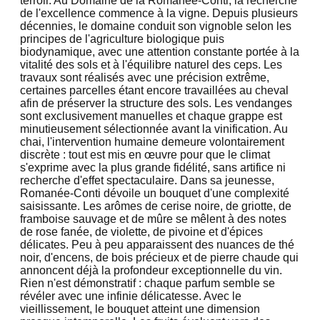
terroir. Au Domaine de la Romanée-Conti, la recherche
de l'excellence commence à la vigne. Depuis plusieurs
décennies, le domaine conduit son vignoble selon les
principes de l'agriculture biologique puis
biodynamique, avec une attention constante portée à la
vitalité des sols et à l'équilibre naturel des ceps. Les
travaux sont réalisés avec une précision extrême,
certaines parcelles étant encore travaillées au cheval
afin de préserver la structure des sols. Les vendanges
sont exclusivement manuelles et chaque grappe est
minutieusement sélectionnée avant la vinification. Au
chai, l'intervention humaine demeure volontairement
discrète : tout est mis en œuvre pour que le climat
s'exprime avec la plus grande fidélité, sans artifice ni
recherche d'effet spectaculaire. Dans sa jeunesse,
Romanée-Conti dévoile un bouquet d'une complexité
saisissante. Les arômes de cerise noire, de griotte, de
framboise sauvage et de mûre se mêlent à des notes
de rose fanée, de violette, de pivoine et d'épices
délicates. Peu à peu apparaissent des nuances de thé
noir, d'encens, de bois précieux et de pierre chaude qui
annoncent déjà la profondeur exceptionnelle du vin.
Rien n'est démonstratif : chaque parfum semble se
révéler avec une infinie délicatesse. Avec le
vieillissement, le bouquet atteint une dimension