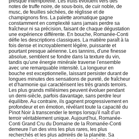
presque intemporelle. Les fruits évoluent vers des
notes de truffe noire, de sous-bois, de cuir noble, de
musc, de feuilles séchées, de réglisse et de
champignons fins. La palette aromatique gagne
constamment en complexité sans jamais perdre sa
fraîcheur ni sa précision, faisant de chaque dégustation
une expérience différente. En bouche, Romanée-Conti
défie les descriptions classiques. La matière paraît à la
fois dense et incroyablement légère, puissante et
pourtant presque aérienne. Les tannins, d'une finesse
absolue, semblent se fondre dans la texture du vin,
tandis qu'une énergie minérale traverse l'ensemble
avec une remarquable intensité. La longueur en
bouche est exceptionnelle, laissant persister durant de
longues minutes des sensations de pureté, de fraîcheur
et d'harmonie qui caractérisent les très grands terroirs.
Les plus grands millésimes peuvent évoluer pendant
un demi-siècle, parfois davantage, sans perdre leur
équilibre. Au contraire, ils gagnent progressivement en
profondeur et en émotion, révélant toute la capacité du
Pinot Noir à transcender le temps lorsqu'il naît d'un
terroir véritablement unique. Aujourd'hui, Romanée-
Conti Grand Cru du Domaine de la Romanée-Conti
demeure l'un des vins les plus rares, les plus
recherchés et les plus admirés de la planète. Sa