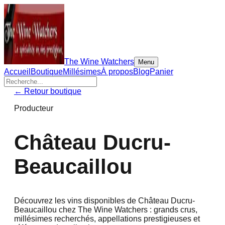
The Wine Watchers
Menu
Accueil
Boutique
Millésimes
À propos
Blog
Panier
← Retour boutique
Producteur
Château Ducru-
Beaucaillou
Découvrez les vins disponibles de
Château Ducru-
Beaucaillou
chez The Wine Watchers : grands crus,
millésimes recherchés, appellations prestigieuses et