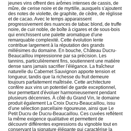
jeunes vins offrent des arômes intenses de cassis, de
mûre, de cerise noire et de myrtille, auxquels s'ajoutent
des notes de violette, de graphite, de cèdre, de réglisse
et de cacao. Avec le temps apparaissent
progressivement des nuances de tabac blond, de truffe
noire, de cuir noble, de boîte à cigares et de sous-bois
qui enrichissent une palette aromatique d'une
remarquable complexité. Cette évolution lente
contribue largement à la réputation des grands
millésimes du domaine. En bouche, Château Ducru-
Beaucaillou impressionne par sa précision. Les
tannins, particulièrement fins, soutiennent une matière
dense sans jamais sacrifier l'élégance. La fraîcheur
naturelle du Cabernet Sauvignon apporte tension et
longueur, tandis que la richesse du fruit demeure
toujours parfaitement maîtrisée. Cette architecture
confère aux vins un potentiel de garde exceptionnel,
leur permettant d'évoluer harmonieusement pendant
plusieurs décennies. À côté du Grand Vin, le domaine
produit également La Croix Ducru-Beaucaillou, issu
d'une sélection parcellaire rigoureuse, ainsi que Le
Petit Ducru de Ducru-Beaucaillou. Ces cuvées reflètent
la même exigence qualitative et permettent de
découvrir différentes expressions du vignoble tout en
conservant la signature élégante qui caractérise la