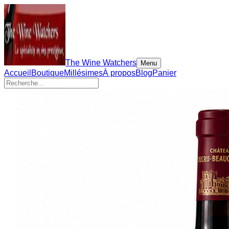
The Wine Watchers
Menu
Accueil
Boutique
Millésimes
À propos
Blog
Panier