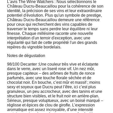
L'avis The Wine Watchers : Nous sélectionnons le
Château Ducru-Beaucaillou pour la cohérence de son
identité, la précision de ses vins et leur extraordinaire
potentiel d'évolution. Plus qu'un symbole de prestige,
Château Ducru-Beaucaillou demeure une référence
pour ceux qui recherchent des vins capables de
traverser le temps sans perdre leur équilibre ni leur
finesse. Chaque millésime raconte une nouvelle
interprétation d'un terroir d'exception, avec une
régularité qui fait de cette propriété l'un des grands
repères du vignoble bordelais.
Notes de dégustation
98/100 Decanter :
Une couleur très vive et éclatante
dans le verre, avec un liseré rose vif. Un nez mûr,
presque capiteux – des arômes de fruits de ronce
parfumés, avec une touche florale séchée et de
chocolat noir. En bouche, c’est mûr et massif ; moins
sexy et soyeux que Ducru peut l’être, ici c’est plus
granuleux, un peu accrocheur, avec des tanins et une
structure bien visibles, et le fruit noir en arrière-plan.
Sérieux, presque voluptueux, avec un boisé marqué –
réglisse et épices de clou de girofle. L’expression
aromatique est assez incroyable, d’une intensité