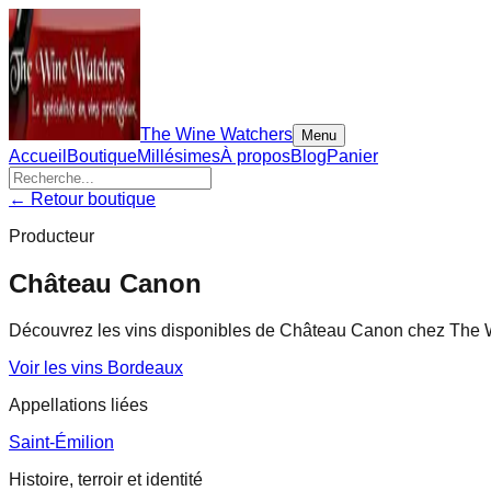
The Wine Watchers
Menu
Accueil
Boutique
Millésimes
À propos
Blog
Panier
← Retour boutique
Producteur
Château Canon
Découvrez les vins disponibles de
Château Canon
chez The Wi
Voir les vins
Bordeaux
Appellations liées
Saint-Émilion
Histoire, terroir et identité