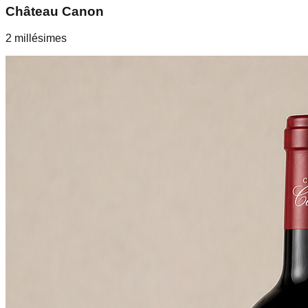
Château Canon
2
millésime
s