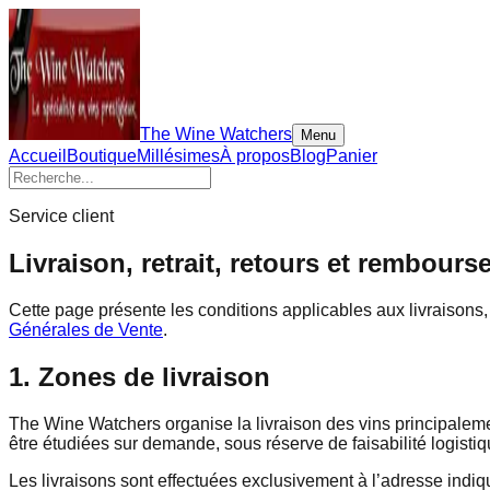
The Wine Watchers
Menu
Accueil
Boutique
Millésimes
À propos
Blog
Panier
Service client
Livraison, retrait, retours et rembour
Cette page présente les conditions applicables aux livraison
Générales de Vente
.
1. Zones de livraison
The Wine Watchers organise la livraison des vins principalem
être étudiées sur demande, sous réserve de faisabilité logisti
Les livraisons sont effectuées exclusivement à l’adresse indiq