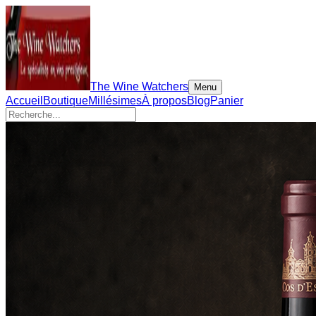
The Wine Watchers
Menu
Accueil
Boutique
Millésimes
À propos
Blog
Panier