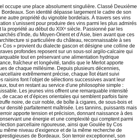
nel occupe une place absolument singulière. Classé Deuxième
e Bordeaux. Son identité dépasse largement le cadre de son
ne autre propriété du vignoble bordelais. À travers ses vins
tion s'unissent pour produire des vins parmi les plus admirés
 la propriété au début du XIXᵉ siècle. Passionné par les
 marchés d'Inde, du Moyen-Orient et d'Asie, bien avant que ces
rchitecture si particulière du château, reconnaissable à ses
 Cos » provient du dialecte gascon et désigne une colline de
graves profondes reposent sur un sous-sol argilo-calcaire qui
arquable tout en préservant une alimentation hydrique
ce, fraîcheur et longévité, tandis que le Merlot apporte
iques de chaque millésime. Depuis plusieurs décennies,
rcellaire extrêmement précise, chaque îlot étant suivi
 raisins font l'objet de sélections successives avant leur
ux, tout en restant au service d'une philosophie simple :
issable. Les jeunes vins offrent une remarquable intensité
 de cacao et d'épices orientales qui semblent parfois faire
ffe noire, de cuir noble, de boîte à cigares, de sous-bois et
ur densité parfaitement maîtrisée. Les tannins, puissants mais
erroir apporte tension et précision, donnant naissance à des
 conservant une énergie et une complexité qui comptent parmi
ection parcellaire rigoureuse, ainsi que Goulée by Cos
e du même niveau d'exigence et de la même recherche de
 prestigieuses de Bordeaux. Son terroir exceptionnel, son