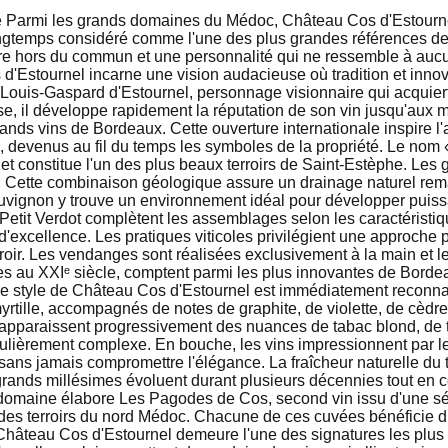
phe Parmi les grands domaines du Médoc, Château Cos d'Estour
 longtemps considéré comme l'une des plus grandes références d
oire hors du commun et une personnalité qui ne ressemble à aucu
Estournel incarne une vision audacieuse où tradition et innova
 Louis-Gaspard d'Estournel, personnage visionnaire qui acquiert
ise, il développe rapidement la réputation de son vin jusqu'aux
ands vins de Bordeaux. Cette ouverture internationale inspire l'a
devenus au fil du temps les symboles de la propriété. Le nom «
et constitue l'un des plus beaux terroirs de Saint-Estèphe. Les 
e. Cette combinaison géologique assure un drainage naturel rem
uvignon y trouve un environnement idéal pour développer puissan
e Petit Verdot complètent les assemblages selon les caractérist
xcellence. Les pratiques viticoles privilégient une approche pa
oir. Les vendanges sont réalisées exclusivement à la main et les
ées au XXIᵉ siècle, comptent parmi les plus innovantes de Bordea
 Le style de Château Cos d'Estournel est immédiatement reconna
rtille, accompagnés de notes de graphite, de violette, de cèdre,
 apparaissent progressivement des nuances de tabac blond, de tru
culièrement complexe. En bouche, les vins impressionnent par le
ans jamais compromettre l'élégance. La fraîcheur naturelle du t
s grands millésimes évoluent durant plusieurs décennies tout en
domaine élabore Les Pagodes de Cos, second vin issu d'une sél
ion des terroirs du nord Médoc. Chacune de ces cuvées bénéfici
, Château Cos d'Estournel demeure l'une des signatures les plus