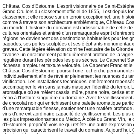
Château Cos d'Estournel L'esprit visionnaire de Saint-Estè
Grand Cru lors du classement officiel de 1855, il est depuis
classement : elle repose sur un terroir exceptionnel, une hist
comme à travers son architecture emblématique, Château Cos d'
au monde. L'histoire du domaine est indissociable de celle de
cultures orientales et animé d'un remarquable esprit d'entrepr
régions ne deviennent des destinations habituelles pour les gr
pagodes, ses portes sculptées et ses éléphants monumentaux, 
graves. Cette légère élévation domine l'estuaire de la Gironde 
favorise un enracinement particulièrement profond de la vign
régulière durant les périodes les plus sèches. Le Cabernet Sa
richesse, ampleur et texture veloutée. Le Cabernet Franc et l
Château Cos d'Estournel poursuit une recherche permanente d'e
individuellement afin de révéler pleinement les nuances du terr
vinification. Les installations techniques, entièrement repens
accompagner le vin sans jamais masquer l'identité du terroir.
aromatique où se mêlent cassis, mûre, prune noire, cerise et my
écho à l'histoire singulière du domaine. Avec le vieillissement
de chocolat noir qui enrichissent une palette aromatique parti
d'une remarquable finesse, soutiennent une matière profonde s
vins d'une extraordinaire capacité de vieillissement. Les plu
les plus impressionnantes du Médoc. À côté du Grand Vin, le 
d'Estournel, propriété voisine qui reflète une autre express
précision qui caractérisent le travail du domaine. Aujourd'hui