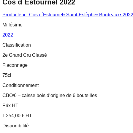
Cos d´Estournel 2022
Producteur :
Cos d´Estournel
•
Saint-Estèphe
•
Bordeaux
•
202
Millésime
2022
Classification
2e Grand Cru Classé
Flaconnage
75cl
Conditionnement
CBO/6 – caisse bois d’origine de 6 bouteilles
Prix HT
1 254,00 € HT
Disponibilité