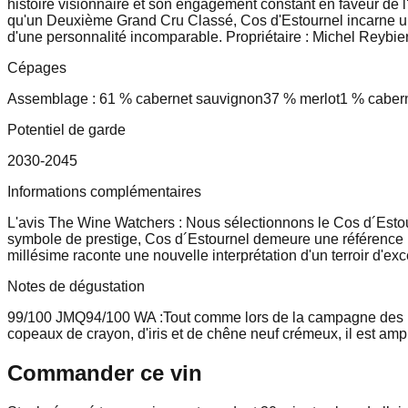
histoire visionnaire et son engagement constant en faveur de l
qu'un Deuxième Grand Cru Classé, Cos d'Estournel incarne une 
d'une personnalité incomparable. Propriétaire : Michel Reybie
Cépages
Assemblage : 61 % cabernet sauvignon
37 % merlot
1 % cabern
Potentiel de garde
2030-2045
Informations complémentaires
L'avis The Wine Watchers : Nous sélectionnons le Cos d´Estourn
symbole de prestige, Cos d´Estournel demeure une référence po
millésime raconte une nouvelle interprétation d'un terroir d'exc
Notes de dégustation
99/100 JMQ
94/100 WA :
Tout comme lors de la campagne des pr
copeaux de crayon, d'iris et de chêne neuf crémeux, il est ample
Commander ce vin