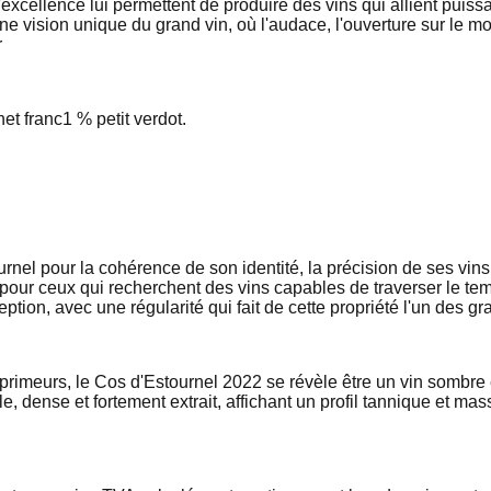
'excellence lui permettent de produire des vins qui allient puiss
vision unique du grand vin, où l'audace, l'ouverture sur le mo
r
et franc
1 % petit verdot.
el pour la cohérence de son identité, la précision de ses vins e
ur ceux qui recherchent des vins capables de traverser le temp
eption, avec une régularité qui fait de cette propriété l'un des 
imeurs, le Cos d'Estournel 2022 se révèle être un vin sombre e
, dense et fortement extrait, affichant un profil tannique et massi