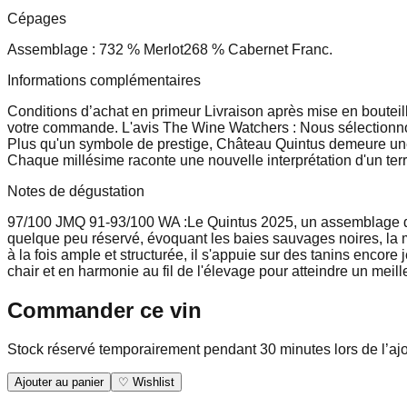
Cépages
Assemblage : 73
2 % Merlot
26
8 % Cabernet Franc.
Informations complémentaires
Conditions d’achat en primeur Livraison après mise en bouteil
votre commande. L'avis The Wine Watchers : Nous sélectionnons
Plus qu'un symbole de prestige, Château Quintus demeure une r
Chaque millésime raconte une nouvelle interprétation d'un terro
Notes de dégustation
97/100 JMQ
91-93/100 WA :
Le Quintus 2025, un assemblage de
quelque peu réservé, évoquant les baies sauvages noires, la 
à la fois ample et structurée, il s'appuie sur des tanins enco
chair et en harmonie au fil de l'élevage pour atteindre un meille
Commander ce vin
Stock réservé temporairement pendant 30 minutes lors de l’aj
Ajouter au panier
♡ Wishlist