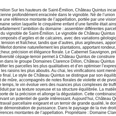
ilion Sur les hauteurs de Saint-Émilion, Château Quintus incar
 ancienne profondément enracinée dans le vignoble. Né de l’unio
 une référence montante de l’appellation, portée par une vision
 romaine selon laquelle le cinquième enfant d’une famille était 
arfaitement l’ambition du domaine : assembler différentes parce
du vignoble de Saint-Émilion. Le vignoble de Château Quintus s’
composés d’argiles et de calcaires, avec des variations géologi
 tension et fraîcheur, tandis que d’autres, plus argileuses, appo
 Merlot domine naturellement les plantations, apportant rondeur
îcheur, précision et élégance florale. Le Cabernet Sauvignon, p
 diversité cépage-terroir permet à Château Quintus de construir
on dans le groupe Domaines Clarence Dillon, Château Quintus a fa
fier les parcelles les plus qualitatives et d’en optimiser l’exp
es raisins les plus aboutis. Au chai, les vinifications sont men
e final. Le style de Château Quintus se distingue par son équili
t de mûre, accompagnés de notes florales de violette et de pivoi
 temps, le vin évolue vers des nuances plus complexes de truffe 
uit par sa texture soyeuse et sa structure équilibrée. La matièr
orte de la précision et allonge la dégustation. Cette combinais
vant un potentiel de garde intéressant. Aujourd’hui, Château Q
 travail parcellaire exigeant et un terroir de grande qualité, l
oute démonstration de puissance. Dans le paysage de la rive droi
rences montantes de l’appellation. Propriétaire : Domaine Clar