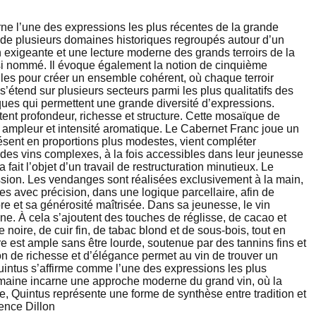
ne l’une des expressions les plus récentes de la grande
n de plusieurs domaines historiques regroupés autour d’un
 exigeante et une lecture moderne des grands terroirs de la
ainsi nommé. Il évoque également la notion de cinquième
lles pour créer un ensemble cohérent, où chaque terroir
étend sur plusieurs secteurs parmi les plus qualitatifs des
ques qui permettent une grande diversité d’expressions.
rtent profondeur, richesse et structure. Cette mosaïque de
, ampleur et intensité aromatique. Le Cabernet Franc joue un
résent en proportions plus modestes, vient compléter
e des vins complexes, à la fois accessibles dans leur jeunesse
it l’objet d’un travail de restructuration minutieux. Le
ression. Les vendanges sont réalisées exclusivement à la main,
ées avec précision, dans une logique parcellaire, afin de
bre et sa générosité maîtrisée. Dans sa jeunesse, le vin
ne. À cela s’ajoutent des touches de réglisse, de cacao et
noire, de cuir fin, de tabac blond et de sous-bois, tout en
e est ample sans être lourde, soutenue par des tannins fins et
on de richesse et d’élégance permet au vin de trouver un
uintus s’affirme comme l’une des expressions les plus
e domaine incarne une approche moderne du grand vin, où la
te, Quintus représente une forme de synthèse entre tradition et
ence Dillon