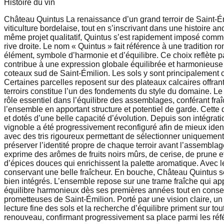
Histoire du vin
Château Quintus La renaissance d’un grand terroir de Saint-Ém
viticulture bordelaise, tout en s’inscrivant dans une histoire
même projet qualitatif, Quintus s’est rapidement imposé comme
rive droite. Le nom « Quintus » fait référence à une tradition
élément, symbole d’harmonie et d’équilibre. Ce choix reflète p
contribue à une expression globale équilibrée et harmonieuse 
coteaux sud de Saint-Émilion. Les sols y sont principalement 
Certaines parcelles reposent sur des plateaux calcaires offrant
terroirs constitue l’un des fondements du style du domaine. Le
rôle essentiel dans l’équilibre des assemblages, conférant fra
l’ensemble en apportant structure et potentiel de garde. Cette
et dotés d’une belle capacité d’évolution. Depuis son intégrati
vignoble a été progressivement reconfiguré afin de mieux identi
avec des tris rigoureux permettant de sélectionner uniquement l
préserver l’identité propre de chaque terroir avant l’assemblag
exprime des arômes de fruits noirs mûrs, de cerise, de prune e
d’épices douces qui enrichissent la palette aromatique. Avec le
conservant une belle fraîcheur. En bouche, Château Quintus séd
bien intégrés. L’ensemble repose sur une trame fraîche qui app
équilibre harmonieux dès ses premières années tout en conser
prometteuses de Saint-Émilion. Porté par une vision claire, un
lecture fine des sols et la recherche d’équilibre priment sur t
renouveau, confirmant progressivement sa place parmi les réfé