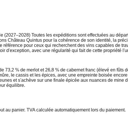
le (2027–2028) Toutes les expéditions sont effectuées au départ
 Château Quintus pour la cohérence de son identité, la précisio
éférence pour ceux qui recherchent des vins capables de traver
ir d'exception, avec une régularité qui fait de cette propriété l
 73,2 % de merlot et 26,8 % de cabernet franc (élevé en fûts 
mûre, le cassis et les épices, avec une empreinte boisée encor
re jeunes et s'achève sur une finale épicée aux nuances de mine 
ur équilibre.
out au panier. TVA calculée automatiquement lors du paiement.