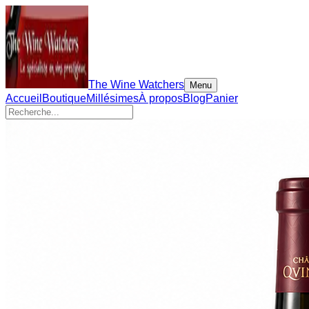
The Wine Watchers
Menu
Accueil
Boutique
Millésimes
À propos
Blog
Panier