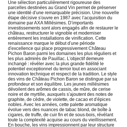
Une sélection particulièrement rigoureuse des
parcelles destinées au Grand Vin permet de préserver
une identité d'une remarquable précision. Une nouvelle
étape décisive s'ouvre en 1987 avec l'acquisition du
domaine par AXA Millésimes. D'importants
investissements sont alors engagés afin de restaurer le
château, restructurer le vignoble et moderniser
entièrement les installations de vinification. Cette
renaissance marque le début d'une période
d'excellence qui place progressivement Château
Pichon Baron parmi les domaines les plus réguliers et
les plus admirés de Pauillac. L'objectif demeure
inchangé : révéler avec la plus grande fidélité le
potentiel exceptionnel du terroir tout en associant
innovation technique et respect de la tradition. Le style
des vins de Château Pichon Baron se distingue par sa
profondeur et son équilibre. Les jeunes millésimes
dévoilent des arômes de cassis, de mûre, de cerise
noire et de myrtille, auxquels s'ajoutent des notes de
graphite, de cèdre, de violette, de cacao et d'épices
nobles. Avec les années, cette palette aromatique
évolue vers des nuances de tabac blond, de boîte à
cigares, de truffe, de cuir fin et de sous-bois, révélant
toute la complexité acquise au cours du vieillissement.
En bouche, les vins impressionnent par leur structure