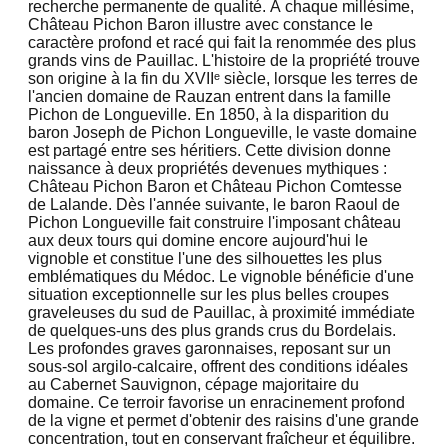
recherche permanente de qualité. À chaque millésime,
Château Pichon Baron illustre avec constance le
caractère profond et racé qui fait la renommée des plus
grands vins de Pauillac. L'histoire de la propriété trouve
son origine à la fin du XVIIᵉ siècle, lorsque les terres de
l'ancien domaine de Rauzan entrent dans la famille
Pichon de Longueville. En 1850, à la disparition du
baron Joseph de Pichon Longueville, le vaste domaine
est partagé entre ses héritiers. Cette division donne
naissance à deux propriétés devenues mythiques :
Château Pichon Baron et Château Pichon Comtesse
de Lalande. Dès l'année suivante, le baron Raoul de
Pichon Longueville fait construire l'imposant château
aux deux tours qui domine encore aujourd'hui le
vignoble et constitue l'une des silhouettes les plus
emblématiques du Médoc. Le vignoble bénéficie d'une
situation exceptionnelle sur les plus belles croupes
graveleuses du sud de Pauillac, à proximité immédiate
de quelques-uns des plus grands crus du Bordelais.
Les profondes graves garonnaises, reposant sur un
sous-sol argilo-calcaire, offrent des conditions idéales
au Cabernet Sauvignon, cépage majoritaire du
domaine. Ce terroir favorise un enracinement profond
de la vigne et permet d'obtenir des raisins d'une grande
concentration, tout en conservant fraîcheur et équilibre.