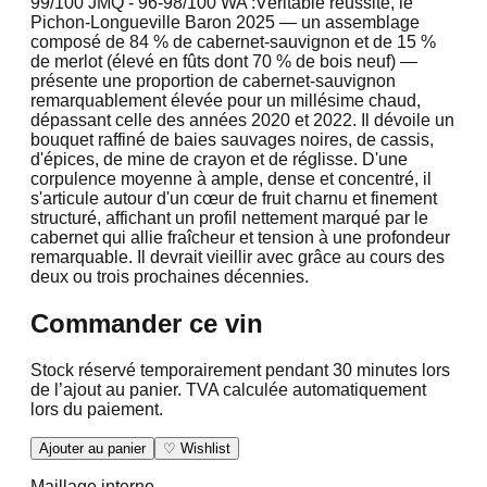
99/100 JMQ -
96-98/100 WA :
Véritable réussite, le
Pichon-Longueville Baron 2025 — un assemblage
composé de 84 % de cabernet-sauvignon et de 15 %
de merlot (élevé en fûts dont 70 % de bois neuf) —
présente une proportion de cabernet-sauvignon
remarquablement élevée pour un millésime chaud,
dépassant celle des années 2020 et 2022. Il dévoile un
bouquet raffiné de baies sauvages noires, de cassis,
d'épices, de mine de crayon et de réglisse. D'une
corpulence moyenne à ample, dense et concentré, il
s'articule autour d'un cœur de fruit charnu et finement
structuré, affichant un profil nettement marqué par le
cabernet qui allie fraîcheur et tension à une profondeur
remarquable. Il devrait vieillir avec grâce au cours des
deux ou trois prochaines décennies.
Commander ce vin
Stock réservé temporairement pendant 30 minutes lors
de l’ajout au panier. TVA calculée automatiquement
lors du paiement.
Ajouter au panier
♡ Wishlist
Maillage interne