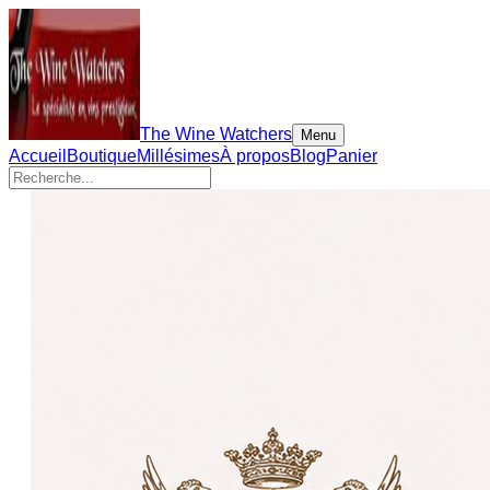
The Wine Watchers
Menu
Accueil
Boutique
Millésimes
À propos
Blog
Panier