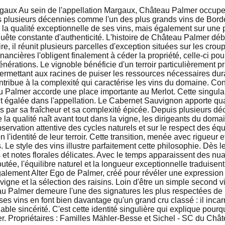
gaux Au sein de l'appellation Margaux, Château Palmer occupe 
 plusieurs décennies comme l'un des plus grands vins de Borde
 qualité exceptionnelle de ses vins, mais également sur une ph
uête constante d'authenticité. L'histoire de Château Palmer déb
e, il réunit plusieurs parcelles d'exception situées sur les cr
inancières l'obligent finalement à céder la propriété, celle-ci 
générations. Le vignoble bénéficie d'un terroir particulièrement
permettant aux racines de puiser les ressources nécessaires dur
tribue à la complexité qui caractérise les vins du domaine. C
lmer accorde une place importante au Merlot. Cette singularit
égalée dans l'appellation. Le Cabernet Sauvignon apporte quant 
s par sa fraîcheur et sa complexité épicée. Depuis plusieurs dé
a qualité naît avant tout dans la vigne, les dirigeants du dom
vation attentive des cycles naturels et sur le respect des équili
 l'identité de leur terroir. Cette transition, menée avec rigueur
. Le style des vins illustre parfaitement cette philosophie. Dès
es et notes florales délicates. Avec le temps apparaissent des nu
outée, l'équilibre naturel et la longueur exceptionnelle traduis
alement Alter Ego de Palmer, créé pour révéler une expression 
gne et la sélection des raisins. Loin d'être un simple second vi
eau Palmer demeure l'une des signatures les plus respectées 
ses vins en font bien davantage qu'un grand cru classé : il incarn
able sincérité. C'est cette identité singulière qui explique pou
r. Propriétaires : Familles Mähler-Besse et Sichel - SC du Châ