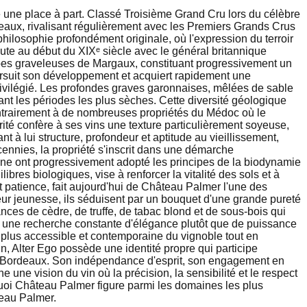
une place à part. Classé Troisième Grand Cru lors du célèbre
aux, rivalisant régulièrement avec les Premiers Grands Crus
ilosophie profondément originale, où l'expression du terroir
ute au début du XIXᵉ siècle avec le général britannique
oupes graveleuses de Margaux, constituant progressivement un
poursuit son développement et acquiert rapidement une
 privilégié. Les profondes graves garonnaises, mêlées de sable
ant les périodes les plus sèches. Cette diversité géologique
ontrairement à de nombreuses propriétés du Médoc où le
é confère à ses vins une texture particulièrement soyeuse,
à lui structure, profondeur et aptitude au vieillissement,
cennies, la propriété s'inscrit dans une démarche
aine ont progressivement adopté les principes de la biodynamie
bres biologiques, vise à renforcer la vitalité des sols et à
 et patience, fait aujourd'hui de Château Palmer l'une des
 leur jeunesse, ils séduisent par un bouquet d'une grande pureté
ances de cèdre, de truffe, de tabac blond et de sous-bois qui
ent une recherche constante d'élégance plutôt que de puissance
plus accessible et contemporaine du vignoble tout en
n, Alter Ego possède une identité propre qui participe
de Bordeaux. Son indépendance d'esprit, son engagement en
e une vision du vin où la précision, la sensibilité et le respect
rquoi Château Palmer figure parmi les domaines les plus
teau Palmer.