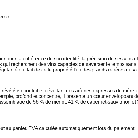
erdot.
pour la cohérence de son identité, la précision de ses vins et l
ui recherchent des vins capables de traverser le temps sans pe
égularité qui fait de cette propriété l'un des grands repères du v
évélé en bouteille, dévoilant des arômes expressifs de mûre, d
 ample, profond et concentré, il présente un cœur enveloppant de
n assemblage de 56 % de merlot, 41 % de cabernet-sauvignon et 3
out au panier. TVA calculée automatiquement lors du paiement.