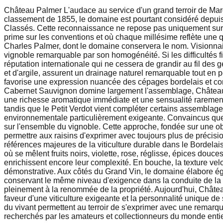
Château Palmer L'audace au service d'un grand terroir de Mar
classement de 1855, le domaine est pourtant considéré depuis
Classés. Cette reconnaissance ne repose pas uniquement sur la
prime sur les conventions et où chaque millésime reflète une q
Charles Palmer, dont le domaine conservera le nom. Visionnair
vignoble remarquable par son homogénéité. Si les difficultés f
réputation internationale qui ne cessera de grandir au fil des 
et d'argile, assurent un drainage naturel remarquable tout en 
favorise une expression nuancée des cépages bordelais et con
Cabernet Sauvignon domine largement l'assemblage, Château Pa
une richesse aromatique immédiate et une sensualité rarement 
tandis que le Petit Verdot vient compléter certains assemblage
environnementale particulièrement exigeante. Convaincus que l
sur l'ensemble du vignoble. Cette approche, fondée sur une obser
permettre aux raisins d'exprimer avec toujours plus de précision
références majeures de la viticulture durable dans le Bordelais
où se mêlent fruits noirs, violette, rose, réglisse, épices douc
enrichissent encore leur complexité. En bouche, la texture vel
démonstrative. Aux côtés du Grand Vin, le domaine élabore ég
conservant le même niveau d'exigence dans la conduite de la vi
pleinement à la renommée de la propriété. Aujourd'hui, Chât
faveur d'une viticulture exigeante et la personnalité unique de 
du vivant permettent au terroir de s'exprimer avec une remarqu
recherchés par les amateurs et collectionneurs du monde entie