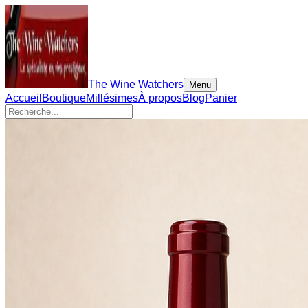
The Wine Watchers
Menu
Accueil
Boutique
Millésimes
À propos
Blog
Panier