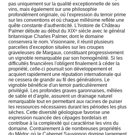
pas uniquement sur la qualité exceptionnelle de ses
vins, mais également sur une philosophie
profondément originale, où l'expression du terroir prime
sur les conventions et où chaque millésime reflète une
quête constante d'authenticité. L'histoire de Château
Palmer débute au début du XIXᵉ siècle avec le général
britannique Charles Palmer, dont le domaine
conservera le nom. Visionnaire, il réunit plusieurs
parcelles d'exception situées sur les croupes
graveleuses de Margaux, constituant progressivement
un vignoble remarquable par son homogénéité. Si les
difficultés financières l'obligent finalement à céder la
propriété, celle-ci poursuit son développement et
acquiert rapidement une réputation internationale qui
ne cessera de grandir au fil des générations. Le
vignoble bénéficie d'un terroir particulièrement
privilégié. Les profondes graves garonnaises, mêlées
de sable et d'argile, assurent un drainage naturel
remarquable tout en permettant aux racines de puiser
les ressources nécessaires durant les périodes les plus
sèches. Cette diversité géologique favorise une
expression nuancée des cépages bordelais et
contribue à la complexité qui caractérise les vins du
domaine. Contrairement à de nombreuses propriétés
du Médoc où le Cabernet Sauvignon domine largement