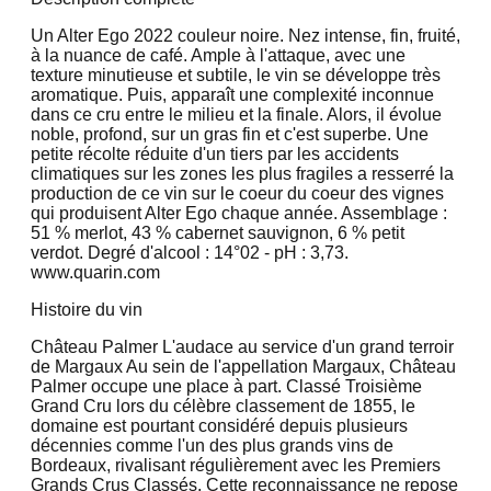
Un Alter Ego 2022 couleur noire. Nez intense, fin, fruité,
à la nuance de café. Ample à l'attaque, avec une
texture minutieuse et subtile, le vin se développe très
aromatique. Puis, apparaît une complexité inconnue
dans ce cru entre le milieu et la finale. Alors, il évolue
noble, profond, sur un gras fin et c'est superbe. Une
petite récolte réduite d'un tiers par les accidents
climatiques sur les zones les plus fragiles a resserré la
production de ce vin sur le coeur du coeur des vignes
qui produisent Alter Ego chaque année. Assemblage :
51 % merlot, 43 % cabernet sauvignon, 6 % petit
verdot. Degré d'alcool : 14°02 - pH : 3,73.
www.quarin.com
Histoire du vin
Château Palmer L'audace au service d'un grand terroir
de Margaux Au sein de l'appellation Margaux, Château
Palmer occupe une place à part. Classé Troisième
Grand Cru lors du célèbre classement de 1855, le
domaine est pourtant considéré depuis plusieurs
décennies comme l'un des plus grands vins de
Bordeaux, rivalisant régulièrement avec les Premiers
Grands Crus Classés. Cette reconnaissance ne repose