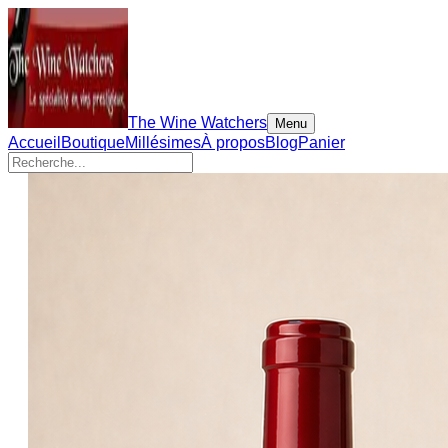
The Wine Watchers
Menu
Accueil
Boutique
Millésimes
À propos
Blog
Panier