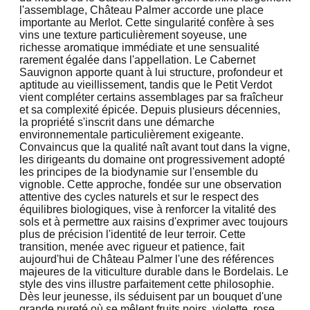
l'assemblage, Château Palmer accorde une place
importante au Merlot. Cette singularité confère à ses
vins une texture particulièrement soyeuse, une
richesse aromatique immédiate et une sensualité
rarement égalée dans l'appellation. Le Cabernet
Sauvignon apporte quant à lui structure, profondeur et
aptitude au vieillissement, tandis que le Petit Verdot
vient compléter certains assemblages par sa fraîcheur
et sa complexité épicée. Depuis plusieurs décennies,
la propriété s'inscrit dans une démarche
environnementale particulièrement exigeante.
Convaincus que la qualité naît avant tout dans la vigne,
les dirigeants du domaine ont progressivement adopté
les principes de la biodynamie sur l'ensemble du
vignoble. Cette approche, fondée sur une observation
attentive des cycles naturels et sur le respect des
équilibres biologiques, vise à renforcer la vitalité des
sols et à permettre aux raisins d'exprimer avec toujours
plus de précision l'identité de leur terroir. Cette
transition, menée avec rigueur et patience, fait
aujourd'hui de Château Palmer l'une des références
majeures de la viticulture durable dans le Bordelais. Le
style des vins illustre parfaitement cette philosophie.
Dès leur jeunesse, ils séduisent par un bouquet d'une
grande pureté où se mêlent fruits noirs, violette, rose,