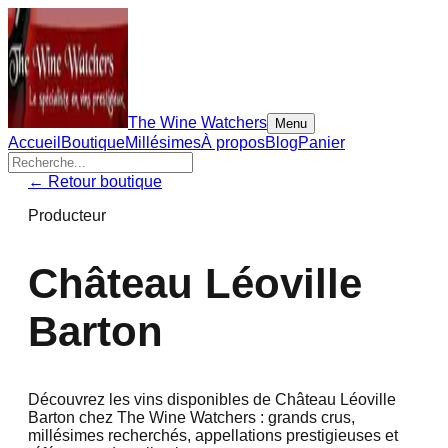
The Wine Watchers
Menu
Accueil
Boutique
Millésimes
À propos
Blog
Panier
← Retour boutique
Producteur
Château Léoville
Barton
Découvrez les vins disponibles de
Château Léoville
Barton
chez The Wine Watchers : grands crus,
millésimes recherchés, appellations prestigieuses et