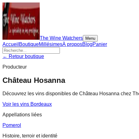
The Wine Watchers
Menu
Accueil
Boutique
Millésimes
À propos
Blog
Panier
← Retour boutique
Producteur
Château Hosanna
Découvrez les vins disponibles de
Château Hosanna
chez The
Voir les vins
Bordeaux
Appellations liées
Pomerol
Histoire, terroir et identité