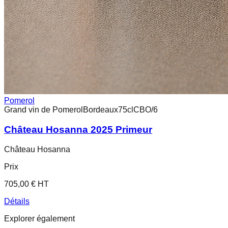
Pomerol
Grand vin de Pomerol
Bordeaux
75cl
CBO/6
Château Hosanna 2025 Primeur
Château Hosanna
Prix
705,00 € HT
Détails
Explorer également