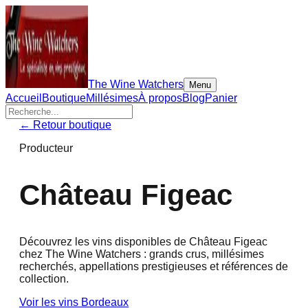
The Wine Watchers
Menu
Accueil
Boutique
Millésimes
À propos
Blog
Panier
← Retour boutique
Producteur
Château Figeac
Découvrez les vins disponibles de
Château Figeac
chez The Wine Watchers : grands crus, millésimes
recherchés, appellations prestigieuses et références de
collection.
Voir les vins
Bordeaux