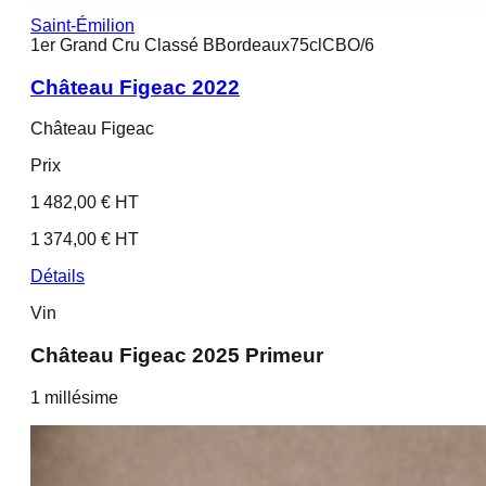
Saint-Émilion
1er Grand Cru Classé B
Bordeaux
75cl
CBO/6
Château Figeac 2022
Château Figeac
Prix
1 482,00 € HT
1 374,00 € HT
Détails
Vin
Château Figeac 2025 Primeur
1
millésime