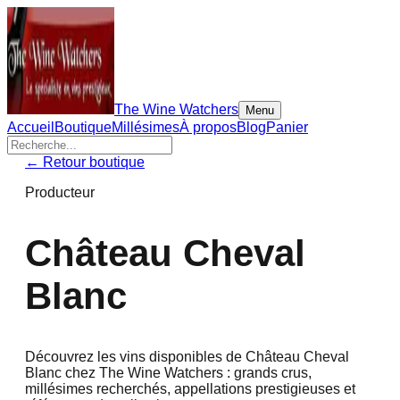
The Wine Watchers
Menu
Accueil
Boutique
Millésimes
À propos
Blog
Panier
← Retour boutique
Producteur
Château Cheval
Blanc
Découvrez les vins disponibles de
Château Cheval
Blanc
chez The Wine Watchers : grands crus,
millésimes recherchés, appellations prestigieuses et