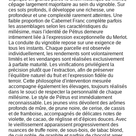
cépage largement majoritaire au sein du vignoble. Sur
ces sols profonds, il développe une richesse, une
profondeur et une complexité rarement atteintes. Une
faible proportion de Cabernet Franc complète parfois
les assemblages selon les caractéristiques du
millésime, mais l'identité de Pétrus demeure
intimement liée à l'expression exceptionnelle du Merlot.
La conduite du vignoble repose sur une exigence de
tous les instants. Chaque parcelle est observée
individuellement, les rendements sont volontairement
limités et les vendanges sont réalisées exclusivement
à parfaite maturité. Les vinifications privilégient la
précision plutôt que l'extraction, afin de préserver
l'équilibre naturel du fruit et l'expression fidèle du
terroir. Cette philosophie d'intervention mesurée
accompagne également les élevages, toujours réalisés
dans le souci de respecter la personnalité de chaque
millésime. Le style de Pétrus est immédiatement
reconnaissable. Les jeunes vins dévoilent des arômes
profonds de mûre, de prune noire, de cerise, de cassis
et de framboise, accompagnés de délicates notes de
violette, de cacao, de réglisse et d'épices douces. Avec
le vieillissement apparaissent progressivement des
nuances de truffe noire, de sous-bois, de tabac blond,
de cuir noble, de graphite et parfois de chocolat amer,