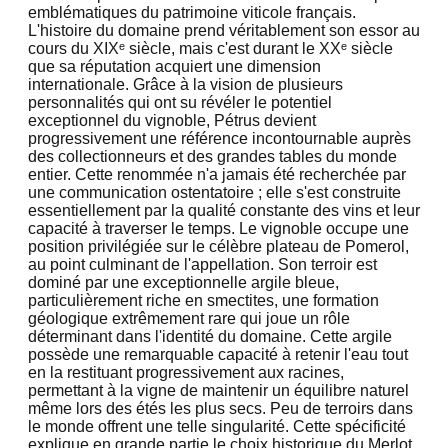
emblématiques du patrimoine viticole français.
L'histoire du domaine prend véritablement son essor au
cours du XIXᵉ siècle, mais c'est durant le XXᵉ siècle
que sa réputation acquiert une dimension
internationale. Grâce à la vision de plusieurs
personnalités qui ont su révéler le potentiel
exceptionnel du vignoble, Pétrus devient
progressivement une référence incontournable auprès
des collectionneurs et des grandes tables du monde
entier. Cette renommée n'a jamais été recherchée par
une communication ostentatoire ; elle s'est construite
essentiellement par la qualité constante des vins et leur
capacité à traverser le temps. Le vignoble occupe une
position privilégiée sur le célèbre plateau de Pomerol,
au point culminant de l'appellation. Son terroir est
dominé par une exceptionnelle argile bleue,
particulièrement riche en smectites, une formation
géologique extrêmement rare qui joue un rôle
déterminant dans l'identité du domaine. Cette argile
possède une remarquable capacité à retenir l'eau tout
en la restituant progressivement aux racines,
permettant à la vigne de maintenir un équilibre naturel
même lors des étés les plus secs. Peu de terroirs dans
le monde offrent une telle singularité. Cette spécificité
explique en grande partie le choix historique du Merlot,