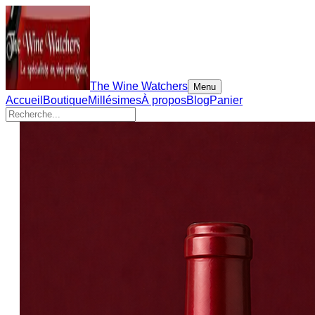
The Wine Watchers
Menu
Accueil
Boutique
Millésimes
À propos
Blog
Panier