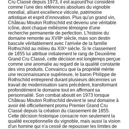
Cru Classé depuis 1973, il est aujourd'hui considéré
comme l'une des références absolues du vignoble
mondial, alliant excellence viticole, patrimoine
artistique et esprit d'innovation. Plus qu'un grand vin,
Château Mouton Rothschild est devenu une véritable
icône, dont chaque millésime témoigne d'une
recherche permanente de perfection. L'histoire du
domaine remonte au XVIIIᵉ siècle, mais son destin
bascule véritablement avec l'arrivée de la famille
Rothschild au milieu du XIXᵉ siècle. Si le classement
de 1855 lui attribue initialement le rang de Deuxième
Grand Cru Classé, cette décision est longtemps perçue
comme une anomalie au regard de la qualité constante
des vins produits. Convaincu que la propriété mérite
une reconnaissance supérieure, le baron Philippe de
Rothschild entreprend durant plusieurs décennies un
travail de modernisation sans précédent, transformant
profondément le domaine tout en affirmant sa
personnalité. Son combat aboutit en 1973 lorsque
Château Mouton Rothschild devient le seul domaine à
avoir été officiellement promu Premier Grand Cru
Classé depuis la création du classement de 1855.
Cette décision historique consacre non seulement la
qualité exceptionnelle du vignoble, mais aussi la vision
d'un homme qui n'a cessé de repousser les limites de