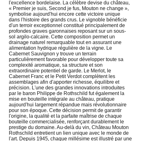
l'excellence bordelaise. La célèbre devise du château,
« Premier je suis, Second je fus, Mouton ne change »,
symbolise aujourd'hui encore cette victoire unique
dans l'histoire des grands crus. Le vignoble bénéficie
d'un terroir exceptionnel constitué principalement de
profondes graves garonnaises reposant sur un sous-
sol argilo-calcaire. Cette composition permet un
drainage naturel remarquable tout en assurant une
alimentation hydrique régulière de la vigne. Le
Cabernet Sauvignon y trouve un terrain
particulièrement favorable pour développer toute sa
complexité aromatique, sa structure et son
extraordinaire potentiel de garde. Le Merlot, le
Cabernet Franc et le Petit Verdot complètent les
assemblages afin d'apporter richesse, équilibre et
précision. L'une des grandes innovations introduites
par le baron Philippe de Rothschild fut également la
mise en bouteille intégrale au château, pratique
aujourd'hui largement répandue mais révolutionnaire
pour son époque. Cette décision permit de garantir
l'origine, la qualité et la parfaite maîtrise de chaque
bouteille commercialisée, renforçant durablement le
prestige du domaine. Au-delà du vin, Château Mouton
Rothschild entretient un lien unique avec le monde de
l'art. Depuis 1945, chaque millésime est illustré par une