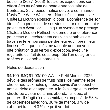
bouteille (2027–2028) Toutes les expéditions sont
effectuées au départ de notre entrepositaire de
Bordeaux. Suivi personnalisé de votre commande.
L'avis The Wine Watchers : Nous sélectionnons le
Château Mouton Rothschild pour la cohérence de son
identité, la précision de ses vins et leur extraordinaire
potentiel d'évolution. Plus qu'un symbole de prestige,
Château Mouton Rothschild demeure une référence
pour ceux qui recherchent des vins capables de
traverser le temps sans perdre leur équilibre ni leur
finesse. Chaque millésime raconte une nouvelle
interprétation d'un terroir d'exception, avec une
régularité qui fait de cette propriété l'un des grands
repères du vignoble bordelais.
Notes de dégustation
94/100 JMQ
91-93/100 WA :
Le Petit Mouton 2025
dévoile des arômes de fruits noirs, de menthe et de
chêne neuf aux notes grillées, suivis d'une bouche
ample, riche et charpentée, à la fois large et musclée,
structurée autour de tanins abondants, doux et
poudrés. Il s'agit d'un assemblage composé de 58 %
de cabernet-sauvignon, 36 % de merlot, 3 % de
cabernet franc et 3 % de petit verdot.