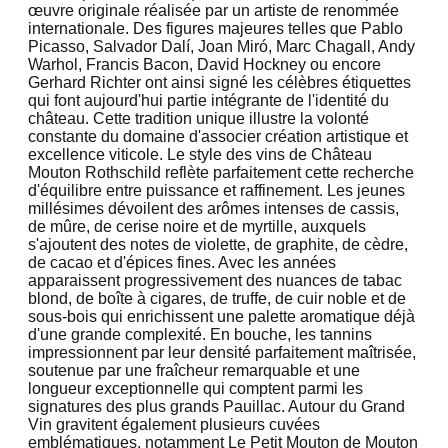
œuvre originale réalisée par un artiste de renommée
internationale. Des figures majeures telles que Pablo
Picasso, Salvador Dalí, Joan Miró, Marc Chagall, Andy
Warhol, Francis Bacon, David Hockney ou encore
Gerhard Richter ont ainsi signé les célèbres étiquettes
qui font aujourd'hui partie intégrante de l'identité du
château. Cette tradition unique illustre la volonté
constante du domaine d'associer création artistique et
excellence viticole. Le style des vins de Château
Mouton Rothschild reflète parfaitement cette recherche
d'équilibre entre puissance et raffinement. Les jeunes
millésimes dévoilent des arômes intenses de cassis,
de mûre, de cerise noire et de myrtille, auxquels
s'ajoutent des notes de violette, de graphite, de cèdre,
de cacao et d'épices fines. Avec les années
apparaissent progressivement des nuances de tabac
blond, de boîte à cigares, de truffe, de cuir noble et de
sous-bois qui enrichissent une palette aromatique déjà
d'une grande complexité. En bouche, les tannins
impressionnent par leur densité parfaitement maîtrisée,
soutenue par une fraîcheur remarquable et une
longueur exceptionnelle qui comptent parmi les
signatures des plus grands Pauillac. Autour du Grand
Vin gravitent également plusieurs cuvées
emblématiques, notamment Le Petit Mouton de Mouton