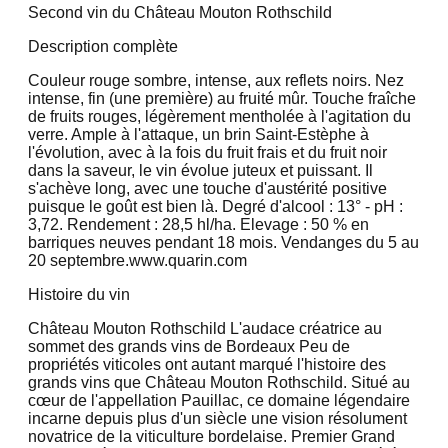
Second vin du Château Mouton Rothschild
Description complète
Couleur rouge sombre, intense, aux reflets noirs. Nez
intense, fin (une première) au fruité mûr. Touche fraîche
de fruits rouges, légèrement mentholée à l'agitation du
verre. Ample à l'attaque, un brin Saint-Estèphe à
l'évolution, avec à la fois du fruit frais et du fruit noir
dans la saveur, le vin évolue juteux et puissant. Il
s'achève long, avec une touche d'austérité positive
puisque le goût est bien là. Degré d'alcool : 13° - pH :
3,72. Rendement : 28,5 hl/ha. Elevage : 50 % en
barriques neuves pendant 18 mois. Vendanges du 5 au
20 septembre.www.quarin.com
Histoire du vin
Château Mouton Rothschild L'audace créatrice au
sommet des grands vins de Bordeaux Peu de
propriétés viticoles ont autant marqué l'histoire des
grands vins que Château Mouton Rothschild. Situé au
cœur de l'appellation Pauillac, ce domaine légendaire
incarne depuis plus d'un siècle une vision résolument
novatrice de la viticulture bordelaise. Premier Grand