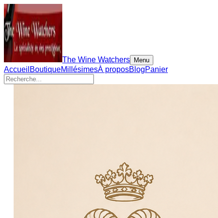
The Wine Watchers
Menu
Accueil
Boutique
Millésimes
À propos
Blog
Panier