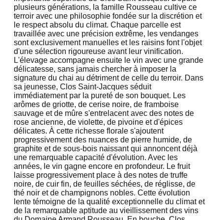
plusieurs générations, la famille Rousseau cultive ce
terroir avec une philosophie fondée sur la discrétion et
le respect absolu du climat. Chaque parcelle est
travaillée avec une précision extrême, les vendanges
sont exclusivement manuelles et les raisins font l'objet
d'une sélection rigoureuse avant leur vinification.
L'élevage accompagne ensuite le vin avec une grande
délicatesse, sans jamais chercher à imposer la
signature du chai au détriment de celle du terroir. Dans
sa jeunesse, Clos Saint-Jacques séduit
immédiatement par la pureté de son bouquet. Les
arômes de griotte, de cerise noire, de framboise
sauvage et de mûre s'entrelacent avec des notes de
rose ancienne, de violette, de pivoine et d'épices
délicates. À cette richesse florale s'ajoutent
progressivement des nuances de pierre humide, de
graphite et de sous-bois naissant qui annoncent déjà
une remarquable capacité d'évolution. Avec les
années, le vin gagne encore en profondeur. Le fruit
laisse progressivement place à des notes de truffe
noire, de cuir fin, de feuilles séchées, de réglisse, de
thé noir et de champignons nobles. Cette évolution
lente témoigne de la qualité exceptionnelle du climat et
de la remarquable aptitude au vieillissement des vins
du Domaine Armand Rousseau. En bouche, Clos