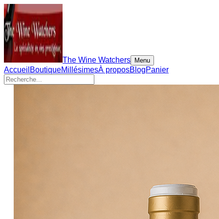
The Wine Watchers
Menu
Accueil
Boutique
Millésimes
À propos
Blog
Panier