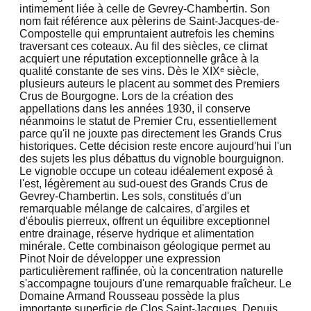
intimement liée à celle de Gevrey-Chambertin. Son
nom fait référence aux pèlerins de Saint-Jacques-de-
Compostelle qui empruntaient autrefois les chemins
traversant ces coteaux. Au fil des siècles, ce climat
acquiert une réputation exceptionnelle grâce à la
qualité constante de ses vins. Dès le XIXᵉ siècle,
plusieurs auteurs le placent au sommet des Premiers
Crus de Bourgogne. Lors de la création des
appellations dans les années 1930, il conserve
néanmoins le statut de Premier Cru, essentiellement
parce qu'il ne jouxte pas directement les Grands Crus
historiques. Cette décision reste encore aujourd'hui l'un
des sujets les plus débattus du vignoble bourguignon.
Le vignoble occupe un coteau idéalement exposé à
l'est, légèrement au sud-ouest des Grands Crus de
Gevrey-Chambertin. Les sols, constitués d'un
remarquable mélange de calcaires, d'argiles et
d'éboulis pierreux, offrent un équilibre exceptionnel
entre drainage, réserve hydrique et alimentation
minérale. Cette combinaison géologique permet au
Pinot Noir de développer une expression
particulièrement raffinée, où la concentration naturelle
s'accompagne toujours d'une remarquable fraîcheur. Le
Domaine Armand Rousseau possède la plus
importante superficie de Clos Saint-Jacques. Depuis