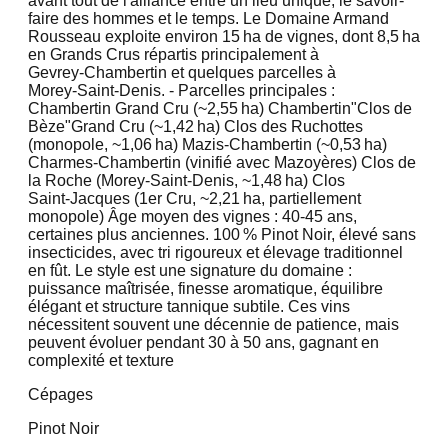
avant tout de l'alliance entre un lieu unique, le savoir-
faire des hommes et le temps. Le Domaine Armand
Rousseau exploite environ 15 ha de vignes, dont 8,5 ha
en Grands Crus répartis principalement à
Gevrey‑Chambertin et quelques parcelles à
Morey‑Saint‑Denis. - Parcelles principales :
Chambertin Grand Cru (~2,55 ha) Chambertin"Clos de
Bèze"Grand Cru (~1,42 ha) Clos des Ruchottes
(monopole, ~1,06 ha) Mazis‑Chambertin (~0,53 ha)
Charmes‑Chambertin (vinifié avec Mazoyères) Clos de
la Roche (Morey‑Saint‑Denis, ~1,48 ha) Clos
Saint‑Jacques (1er Cru, ~2,21 ha, partiellement
monopole) Âge moyen des vignes : 40‑45 ans,
certaines plus anciennes. 100 % Pinot Noir, élevé sans
insecticides, avec tri rigoureux et élevage traditionnel
en fût. Le style est une signature du domaine :
puissance maîtrisée, finesse aromatique, équilibre
élégant et structure tannique subtile. Ces vins
nécessitent souvent une décennie de patience, mais
peuvent évoluer pendant 30 à 50 ans, gagnant en
complexité et texture
Cépages
Pinot Noir