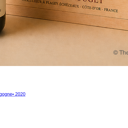
gogne
•
2020