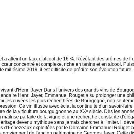
 atteint un taux d'alcool de 16 %. Révélant des arômes de fruit
 cœur concentré et complexe, riche en tanins et en alcool. Puissa
illésime 2019, il est difficile de prédire son évolution future.
ant d'Henri Jayer Dans l'univers des grands vins de Bourgogn
égendaire Henri Jayer, Emmanuel Rouget a su prolonger une phil
i les cuvées les plus recherchées de Bourgogne, non seulement
ession. Ce vin illustre avec éclat la continuité d'un savoir-fair
eure de la viticulture bourguignonne au XXᵉ siècle. Dès les ann
 la maîtrise parfaite de la vigne et une recherche constante d'él
ritage devenu mythique sans jamais chercher à l'imiter. Il déve
les d'Échezeaux exploitées par le Domaine Emmanuel Rouget couv
nes proviennent de l'ancien patrimoine de Georges Jayer. Cette