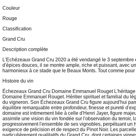
Couleur
Rouge
Classification
Grand Cru
Description complète
L'Echézeaux Grand Cru 2020 a été vendangé le 3 septembre et a
d'épices douces, il se montre ample, riche et puissant, avec un
harmonieux à ce stade que le Beaux Monts. Tout comme pour le m
Histoire du vin
Échezeaux Grand Cru Domaine Emmanuel Rouget L'héritage viv
Domaine Emmanuel Rouget. Héritier spirituel et familial du l
du vigneron. Son Échezeaux Grand Cru figure aujourd'hui parm
équilibre remarquable entre profondeur, finesse et pureté d'expr
domaine est intimement liée à celle d'Henri Jayer, figure maj
assimile une vision du vin fondée sur l'observation du terroir,
progressivement l'ensemble de ses vignobles, perpétuant un hé
exigence de précision et de respect du Pinot Noir. Les parcel
particulièrement qualitatifs du Grand Cru, dont certaines vig