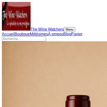
The Wine Watchers
Menu
Accueil
Boutique
Millésimes
À propos
Blog
Panier