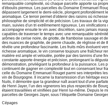
remarquable complexité, où chaque parcelle apporte sa propre 
d'éboulis pierreux. Les parcelles du Domaine Emmanuel Rouget 
dépassent largement le demi-siècle, plongent profondément le
aromatique. Ce terroir permet d'obtenir des raisins où richess
philosophie de simplicité et de précision. Les travaux de la vi
main, suivies d'un tri extrêmement rigoureux. Les vinifications
accompagne ensuite le vin avec discrétion, sans jamais masquer
capables de traverser le temps avec une remarquable séréni
arômes de cerise noire, de griotte, de framboise sauvage et de
des nuances de graphite, de pierre chaude, de réglisse et de t
révèle une profondeur fascinante. Les fruits mûrs évoluent vers 
richesse aromatique, le vin conserve toujours une fraîcheur r
matière est ample et veloutée, portée par des tannins d'une fi
constante apporte énergie et précision, prolongeant la dégust
démonstration, privilégiant la profondeur à la puissance. Les
continuent de gagner en complexité tout en conservant leur fr
celle du Domaine Emmanuel Rouget parmi ses interprètes le
vin de Bourgogne. Il incarne la transmission d'un héritage exce
Nuits, il démontre que la grandeur naît avant tout d'une parfa
de Henri Jayer, l’un des vignerons les plus respectés de Bou
étaient travaillées et vinifiées par Henri lui-même. Depuis le
parcelles de Georges Jayer, sous l’étiquette Domaine George
Cépages