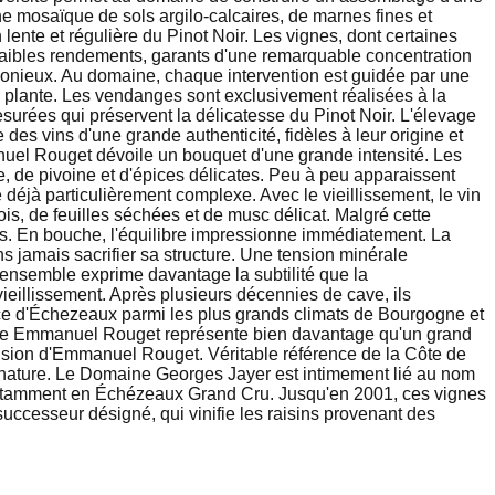
e mosaïque de sols argilo-calcaires, de marnes fines et
ente et régulière du Pinot Noir. Les vignes, dont certaines
faibles rendements, garants d'une remarquable concentration
armonieux. Au domaine, chaque intervention est guidée par une
 la plante. Les vendanges sont exclusivement réalisées à la
mesurées qui préservent la délicatesse du Pinot Noir. L'élevage
es vins d'une grande authenticité, fidèles à leur origine et
el Rouget dévoile un bouquet d'une grande intensité. Les
e, de pivoine et d'épices délicates. Peu à peu apparaissent
déjà particulièrement complexe. Avec le vieillissement, le vin
ois, de feuilles séchées et de musc délicat. Malgré cette
its. En bouche, l'équilibre impressionne immédiatement. La
s jamais sacrifier sa structure. Une tension minérale
'ensemble exprime davantage la subtilité que la
ieillissement. Après plusieurs décennies de cave, ils
lace d'Échezeaux parmi les plus grands climats de Bourgogne et
ine Emmanuel Rouget représente bien davantage qu'un grand
récision d'Emmanuel Rouget. Véritable référence de la Côte de
 la nature. Le Domaine Georges Jayer est intimement lié au nom
, notamment en Échézeaux Grand Cru. Jusqu'en 2001, ces vignes
uccesseur désigné, qui vinifie les raisins provenant des