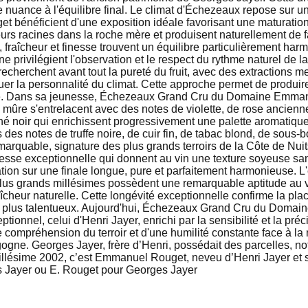
nuance à l'équilibre final. Le climat d'Échezeaux repose sur un
bénéficient d'une exposition idéale favorisant une maturation l
urs racines dans la roche mère et produisent naturellement de 
e, fraîcheur et finesse trouvent un équilibre particulièrement h
gne privilégient l'observation et le respect du rythme naturel de
 recherchent avant tout la pureté du fruit, avec des extractions 
 la personnalité du climat. Cette approche permet de produire d
té. Dans sa jeunesse, Échezeaux Grand Cru du Domaine Emmanu
 mûre s'entrelacent avec des notes de violette, de rose ancienn
hé noir qui enrichissent progressivement une palette aromatique 
des notes de truffe noire, de cuir fin, de tabac blond, de sous-b
emarquable, signature des plus grands terroirs de la Côte de Nu
nesse exceptionnelle qui donnent au vin une texture soyeuse san
ation sur une finale longue, pure et parfaitement harmonieuse. L
 plus grands millésimes possèdent une remarquable aptitude au v
aîcheur naturelle. Cette longévité exceptionnelle confirme la p
s plus talentueux. Aujourd'hui, Échezeaux Grand Cru du Doma
ptionnel, celui d'Henri Jayer, enrichi par la sensibilité et la p
ite compréhension du terroir et d'une humilité constante face à
rgogne. Georges Jayer, frère d’Henri, possédait des parcelles
 millésime 2002, c’est Emmanuel Rouget, neveu d’Henri Jayer et s
s Jayer ou E. Rouget pour Georges Jayer