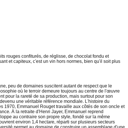
s rouges confiturés, de réglisse, de chocolat fondu et
nt et capiteux, c'est un vin hors normes, bien qu'il soit plus
e, peu de domaines suscitent autant de respect que le
osophie où le terroir demeure toujours au centre de l'œuvre
 pour la rareté de sa production, mais surtout pour son
e devenu une véritable référence mondiale. L'histoire du
ées 1970, Emmanuel Rouget travaille aux côtés de son oncle et
égance. À la retraite d'Henri Jayer, Emmanuel reprend
loppe au contraire son propre style, fondé sur la même
rent environ 1,4 hectare, réparti sur plusieurs secteurs
 diversité permet au domaine de construire un assemblage d'une