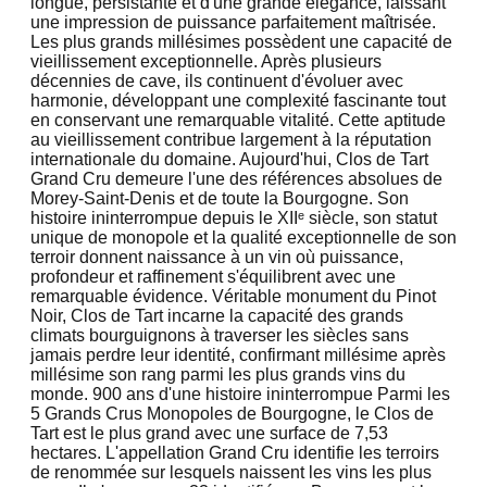
longue, persistante et d'une grande élégance, laissant
une impression de puissance parfaitement maîtrisée.
Les plus grands millésimes possèdent une capacité de
vieillissement exceptionnelle. Après plusieurs
décennies de cave, ils continuent d'évoluer avec
harmonie, développant une complexité fascinante tout
en conservant une remarquable vitalité. Cette aptitude
au vieillissement contribue largement à la réputation
internationale du domaine. Aujourd'hui, Clos de Tart
Grand Cru demeure l'une des références absolues de
Morey-Saint-Denis et de toute la Bourgogne. Son
histoire ininterrompue depuis le XIIᵉ siècle, son statut
unique de monopole et la qualité exceptionnelle de son
terroir donnent naissance à un vin où puissance,
profondeur et raffinement s'équilibrent avec une
remarquable évidence. Véritable monument du Pinot
Noir, Clos de Tart incarne la capacité des grands
climats bourguignons à traverser les siècles sans
jamais perdre leur identité, confirmant millésime après
millésime son rang parmi les plus grands vins du
monde. 900 ans d'une histoire ininterrompue Parmi les
5 Grands Crus Monopoles de Bourgogne, le Clos de
Tart est le plus grand avec une surface de 7,53
hectares. L'appellation Grand Cru identifie les terroirs
de renommée sur lesquels naissent les vins les plus