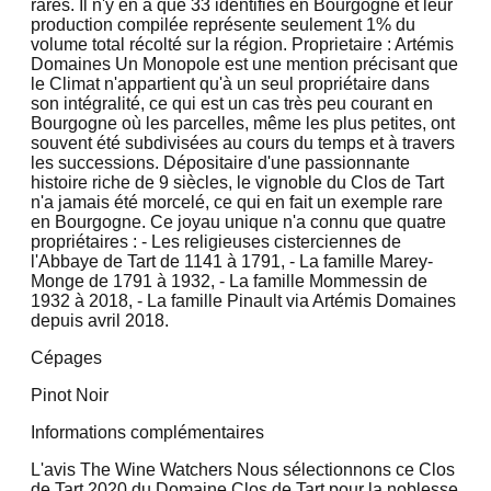
rares. Il n'y en a que 33 identifiés en Bourgogne et leur
production compilée représente seulement 1% du
volume total récolté sur la région. Proprietaire : Artémis
Domaines Un Monopole est une mention précisant que
le Climat n'appartient qu'à un seul propriétaire dans
son intégralité, ce qui est un cas très peu courant en
Bourgogne où les parcelles, même les plus petites, ont
souvent été subdivisées au cours du temps et à travers
les successions. Dépositaire d'une passionnante
histoire riche de 9 siècles, le vignoble du Clos de Tart
n'a jamais été morcelé, ce qui en fait un exemple rare
en Bourgogne. Ce joyau unique n'a connu que quatre
propriétaires : - Les religieuses cisterciennes de
l'Abbaye de Tart de 1141 à 1791, - La famille Marey-
Monge de 1791 à 1932, - La famille Mommessin de
1932 à 2018, - La famille Pinault via Artémis Domaines
depuis avril 2018.
Cépages
Pinot Noir
Informations complémentaires
L'avis The Wine Watchers Nous sélectionnons ce Clos
de Tart 2020 du Domaine Clos de Tart pour la noblesse