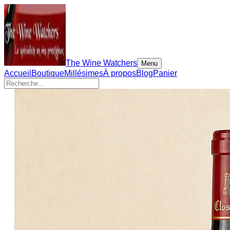
The Wine Watchers
Menu
Accueil
Boutique
Millésimes
À propos
Blog
Panier