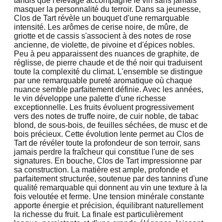
tandis que l'élevage accompagne le vin sans jamais
masquer la personnalité du terroir. Dans sa jeunesse,
Clos de Tart révèle un bouquet d'une remarquable
intensité. Les arômes de cerise noire, de mûre, de
griotte et de cassis s'associent à des notes de rose
ancienne, de violette, de pivoine et d'épices nobles.
Peu à peu apparaissent des nuances de graphite, de
réglisse, de pierre chaude et de thé noir qui traduisent
toute la complexité du climat. L'ensemble se distingue
par une remarquable pureté aromatique où chaque
nuance semble parfaitement définie. Avec les années,
le vin développe une palette d'une richesse
exceptionnelle. Les fruits évoluent progressivement
vers des notes de truffe noire, de cuir noble, de tabac
blond, de sous-bois, de feuilles séchées, de musc et de
bois précieux. Cette évolution lente permet au Clos de
Tart de révéler toute la profondeur de son terroir, sans
jamais perdre la fraîcheur qui constitue l'une de ses
signatures. En bouche, Clos de Tart impressionne par
sa construction. La matière est ample, profonde et
parfaitement structurée, soutenue par des tannins d'une
qualité remarquable qui donnent au vin une texture à la
fois veloutée et ferme. Une tension minérale constante
apporte énergie et précision, équilibrant naturellement
la richesse du fruit. La finale est particulièrement