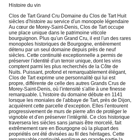
Histoire du vin
Clos de Tart Grand Cru Domaine du Clos de Tart Huit
siècles d'histoire au service d'un monopole légendaire
Au cœur de Morey-Saint-Denis, Clos de Tart occupe
une place unique dans le patrimoine viticole
bourguignon. Plus qu'un Grand Cru, il est l'un des rares
monopoles historiques de Bourgogne, entièrement
détenu par un seul domaine depuis près de neuf
siècles. Cette continuité exceptionnelle a permis de
préserver l'identité d'un terroir unique, dont les vins
comptent parmi les plus recherchés de la Côte de
Nuits. Puissant, profond et remarquablement élégant,
Clos de Tart exprime une personnalité qui lui est
propre, différente de celle des autres Grands Crus de
Morey-Saint-Denis, où l'intensité s'allie à une finesse
remarquable. L'histoire du domaine débute en 1141
lorsque les moniales de l'abbaye de Tart, près de Dijon,
acquièrent cette parcelle d'exception. Elles l'entourent
progressivement de murs de pierre afin de protéger le
vignoble et d'en préserver l'intégrité. Ce clos historique
traversera les siècles sans jamais être morcelé, fait
extrêmement rare en Bourgogne où la plupart des
propriétés ont été divisées au fil des héritages. Cette
remarquable continuité explique en grande partie la