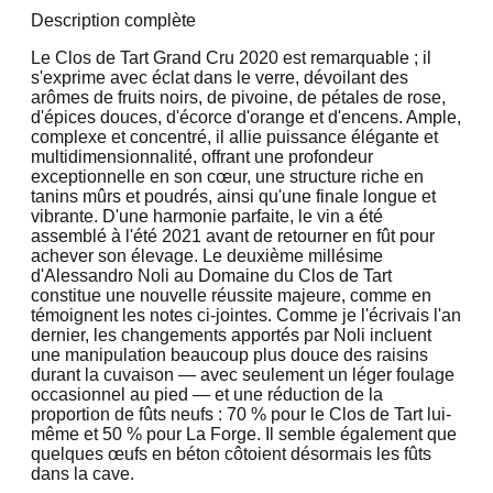
Description complète
Le Clos de Tart Grand Cru 2020 est remarquable ; il
s'exprime avec éclat dans le verre, dévoilant des
arômes de fruits noirs, de pivoine, de pétales de rose,
d'épices douces, d'écorce d'orange et d'encens. Ample,
complexe et concentré, il allie puissance élégante et
multidimensionnalité, offrant une profondeur
exceptionnelle en son cœur, une structure riche en
tanins mûrs et poudrés, ainsi qu'une finale longue et
vibrante. D'une harmonie parfaite, le vin a été
assemblé à l'été 2021 avant de retourner en fût pour
achever son élevage. Le deuxième millésime
d'Alessandro Noli au Domaine du Clos de Tart
constitue une nouvelle réussite majeure, comme en
témoignent les notes ci-jointes. Comme je l'écrivais l'an
dernier, les changements apportés par Noli incluent
une manipulation beaucoup plus douce des raisins
durant la cuvaison — avec seulement un léger foulage
occasionnel au pied — et une réduction de la
proportion de fûts neufs : 70 % pour le Clos de Tart lui-
même et 50 % pour La Forge. Il semble également que
quelques œufs en béton côtoient désormais les fûts
dans la cave.