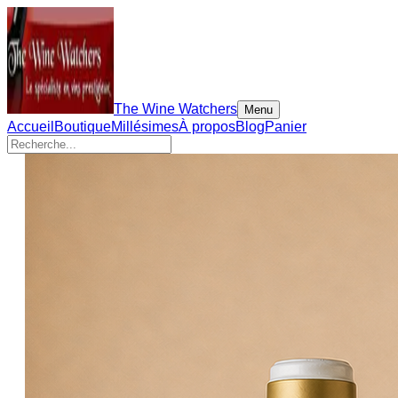
The Wine Watchers
Menu
Accueil
Boutique
Millésimes
À propos
Blog
Panier