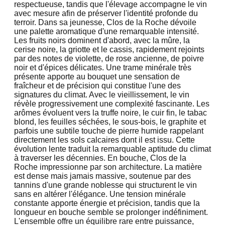
respectueuse, tandis que l'élevage accompagne le vin
avec mesure afin de préserver l'identité profonde du
terroir. Dans sa jeunesse, Clos de la Roche dévoile
une palette aromatique d'une remarquable intensité.
Les fruits noirs dominent d'abord, avec la mûre, la
cerise noire, la griotte et le cassis, rapidement rejoints
par des notes de violette, de rose ancienne, de poivre
noir et d'épices délicates. Une trame minérale très
présente apporte au bouquet une sensation de
fraîcheur et de précision qui constitue l'une des
signatures du climat. Avec le vieillissement, le vin
révèle progressivement une complexité fascinante. Les
arômes évoluent vers la truffe noire, le cuir fin, le tabac
blond, les feuilles séchées, le sous-bois, le graphite et
parfois une subtile touche de pierre humide rappelant
directement les sols calcaires dont il est issu. Cette
évolution lente traduit la remarquable aptitude du climat
à traverser les décennies. En bouche, Clos de la
Roche impressionne par son architecture. La matière
est dense mais jamais massive, soutenue par des
tannins d'une grande noblesse qui structurent le vin
sans en altérer l'élégance. Une tension minérale
constante apporte énergie et précision, tandis que la
longueur en bouche semble se prolonger indéfiniment.
L'ensemble offre un équilibre rare entre puissance,