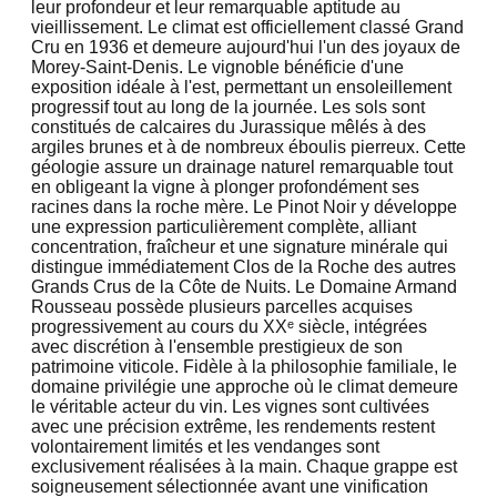
leur profondeur et leur remarquable aptitude au
vieillissement. Le climat est officiellement classé Grand
Cru en 1936 et demeure aujourd'hui l'un des joyaux de
Morey-Saint-Denis. Le vignoble bénéficie d'une
exposition idéale à l'est, permettant un ensoleillement
progressif tout au long de la journée. Les sols sont
constitués de calcaires du Jurassique mêlés à des
argiles brunes et à de nombreux éboulis pierreux. Cette
géologie assure un drainage naturel remarquable tout
en obligeant la vigne à plonger profondément ses
racines dans la roche mère. Le Pinot Noir y développe
une expression particulièrement complète, alliant
concentration, fraîcheur et une signature minérale qui
distingue immédiatement Clos de la Roche des autres
Grands Crus de la Côte de Nuits. Le Domaine Armand
Rousseau possède plusieurs parcelles acquises
progressivement au cours du XXᵉ siècle, intégrées
avec discrétion à l'ensemble prestigieux de son
patrimoine viticole. Fidèle à la philosophie familiale, le
domaine privilégie une approche où le climat demeure
le véritable acteur du vin. Les vignes sont cultivées
avec une précision extrême, les rendements restent
volontairement limités et les vendanges sont
exclusivement réalisées à la main. Chaque grappe est
soigneusement sélectionnée avant une vinification