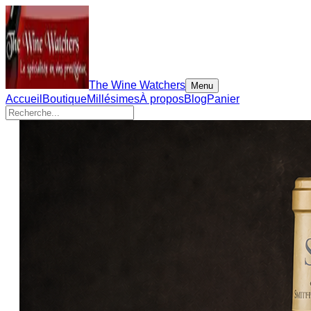
The Wine Watchers
Menu
Accueil
Boutique
Millésimes
À propos
Blog
Panier