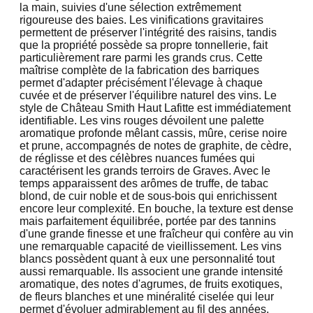
la main, suivies d'une sélection extrêmement
rigoureuse des baies. Les vinifications gravitaires
permettent de préserver l'intégrité des raisins, tandis
que la propriété possède sa propre tonnellerie, fait
particulièrement rare parmi les grands crus. Cette
maîtrise complète de la fabrication des barriques
permet d'adapter précisément l'élevage à chaque
cuvée et de préserver l'équilibre naturel des vins. Le
style de Château Smith Haut Lafitte est immédiatement
identifiable. Les vins rouges dévoilent une palette
aromatique profonde mêlant cassis, mûre, cerise noire
et prune, accompagnés de notes de graphite, de cèdre,
de réglisse et des célèbres nuances fumées qui
caractérisent les grands terroirs de Graves. Avec le
temps apparaissent des arômes de truffe, de tabac
blond, de cuir noble et de sous-bois qui enrichissent
encore leur complexité. En bouche, la texture est dense
mais parfaitement équilibrée, portée par des tannins
d'une grande finesse et une fraîcheur qui confère au vin
une remarquable capacité de vieillissement. Les vins
blancs possèdent quant à eux une personnalité tout
aussi remarquable. Ils associent une grande intensité
aromatique, des notes d'agrumes, de fruits exotiques,
de fleurs blanches et une minéralité ciselée qui leur
permet d'évoluer admirablement au fil des années.