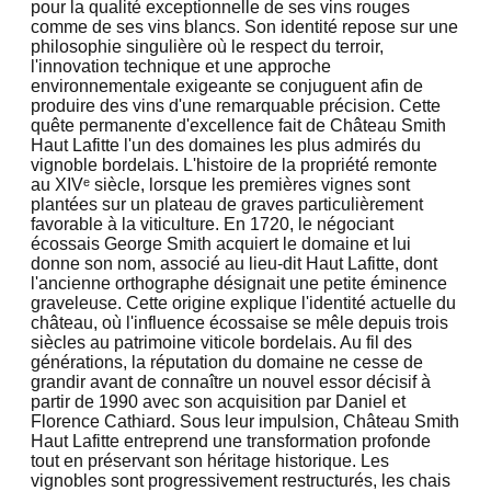
pour la qualité exceptionnelle de ses vins rouges
comme de ses vins blancs. Son identité repose sur une
philosophie singulière où le respect du terroir,
l'innovation technique et une approche
environnementale exigeante se conjuguent afin de
produire des vins d'une remarquable précision. Cette
quête permanente d'excellence fait de Château Smith
Haut Lafitte l'un des domaines les plus admirés du
vignoble bordelais. L'histoire de la propriété remonte
au XIVᵉ siècle, lorsque les premières vignes sont
plantées sur un plateau de graves particulièrement
favorable à la viticulture. En 1720, le négociant
écossais George Smith acquiert le domaine et lui
donne son nom, associé au lieu-dit Haut Lafitte, dont
l'ancienne orthographe désignait une petite éminence
graveleuse. Cette origine explique l'identité actuelle du
château, où l'influence écossaise se mêle depuis trois
siècles au patrimoine viticole bordelais. Au fil des
générations, la réputation du domaine ne cesse de
grandir avant de connaître un nouvel essor décisif à
partir de 1990 avec son acquisition par Daniel et
Florence Cathiard. Sous leur impulsion, Château Smith
Haut Lafitte entreprend une transformation profonde
tout en préservant son héritage historique. Les
vignobles sont progressivement restructurés, les chais