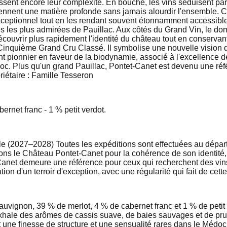
issent encore leur complexité. En bouche, les vins séduisent par 
tiennent une matière profonde sans jamais alourdir l'ensemble. 
 exceptionnel tout en les rendant souvent étonnamment accessibl
ures les plus admirées de Pauillac. Aux côtés du Grand Vin, le
écouvrir plus rapidement l'identité du château tout en conservant
inquième Grand Cru Classé. Il symbolise une nouvelle vision d
t pionnier en faveur de la biodynamie, associé à l'excellence de
oc. Plus qu'un grand Pauillac, Pontet-Canet est devenu une réf
riétaire : Famille Tesseron
rnet franc - 1 % petit verdot.
le (2027–2028) Toutes les expéditions sont effectuées au départ
 le Château Pontet-Canet pour la cohérence de son identité, la 
anet demeure une référence pour ceux qui recherchent des vins 
ion d'un terroir d'exception, avec une régularité qui fait de cett
gnon, 39 % de merlot, 4 % de cabernet franc et 1 % de petit ve
exhale des arômes de cassis suave, de baies sauvages et de prun
t une finesse de structure et une sensualité rares dans le Médoc