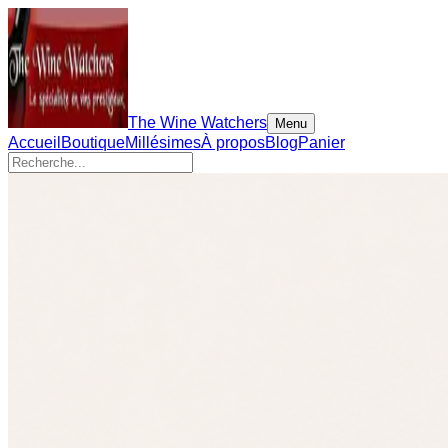
The Wine Watchers
Menu
Accueil
Boutique
Millésimes
À propos
Blog
Panier