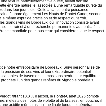
une texture particulièrement veloutée, alliant densité,
Cette énergie naturelle, associée à une remarquable pureté du
es dans leur jeunesse. Cette alliance entre puissance
 domaine élabore également Les Hauts de Pontet-Canet, second
 le même esprit de précision et de respect du terroir.
es grands vins de Bordeaux, où l'innovation consiste avant
 son terroir et à une recherche permanente d'authenticité, lui
érence mondiale pour tous ceux qui considèrent que le respect
 de notre entrepositaire de Bordeaux. Suivi personnalisé de
précision de ses vins et leur extraordinaire potentiel
capables de traverser le temps sans perdre leur équilibre ni
e propriété l'un des grands repères du vignoble bordelais.
rdot, titrant 13,3 % d'alcool, le Pontet-Canet 2025 compte
e, mêlés à des notes de violette et de braises ; en bouche, il
, une acidité mûre ainsi qu'une finale longue et pénétrante.