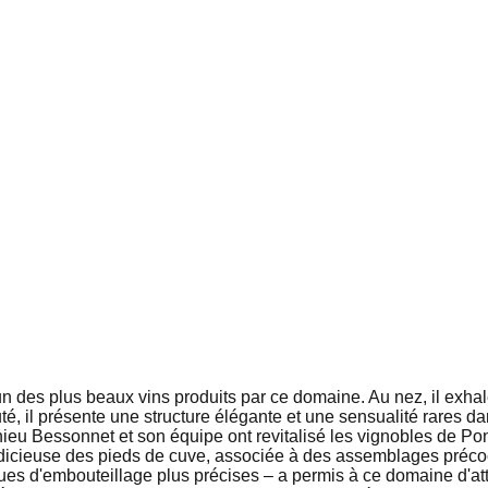
'un des plus beaux vins produits par ce domaine. Au nez, il exha
té, il présente une structure élégante et une sensualité rares da
ieu Bessonnet et son équipe ont revitalisé les vignobles de Pont
 judicieuse des pieds de cuve, associée à des assemblages précoc
ques d'embouteillage plus précises – a permis à ce domaine d'a