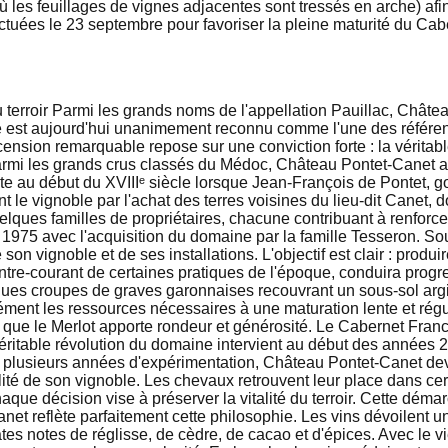
ù les feuillages de vignes adjacentes sont tressés en arche) afi
ffectuées le 23 septembre pour favoriser la pleine maturité du Ca
terroir Parmi les grands noms de l'appellation Pauillac, Châtea
 est aujourd'hui unanimement reconnu comme l'une des référen
ension remarquable repose sur une conviction forte : la véritabl
 parmi les grands crus classés du Médoc, Château Pontet-Canet a
e au début du XVIIIᵉ siècle lorsque Jean-François de Pontet, g
 le vignoble par l'achat des terres voisines du lieu-dit Canet,
uelques familles de propriétaires, chacune contribuant à renforce
n 1975 avec l'acquisition du domaine par la famille Tesseron. Sou
vignoble et de ses installations. L'objectif est clair : produir
 contre-courant de certaines pratiques de l'époque, conduira p
ques croupes de graves garonnaises recouvrant un sous-sol argil
ément les ressources nécessaires à une maturation lente et ré
is que le Merlot apporte rondeur et générosité. Le Cabernet Fran
véritable révolution du domaine intervient au début des années
rès plusieurs années d'expérimentation, Château Pontet-Canet d
lité de son vignoble. Les chevaux retrouvent leur place dans cert
aque décision vise à préserver la vitalité du terroir. Cette dém
net reflète parfaitement cette philosophie. Les vins dévoilent 
cates notes de réglisse, de cèdre, de cacao et d'épices. Avec le