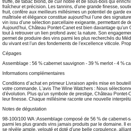
truffe, de tabac blond, de cuir noble et de sous-bois qui enrich
fraîcheur et précision. Les tannins, d'une grande finesse, sou
fruit, confère aux meilleurs millésimes un potentiel de garde
maîtrisée et élégance constitue aujourd'hui l'une des signat
vin issu d'une sélection parcellaire exigeante, permettant de d
Aujourd'hui, Château Pontet-Canet est bien davantage qu'un C
tout à retrouver un lien profond avec la nature. Son engagemen
permet de produire des vins parmi les plus recherchés du Méd
du vivant est l'un des fondements de l'excellence viticole. Prop
Cépages
Assemblage : 56 % cabernet sauvignon - 39 % merlot - 4 % cabe
Informations complémentaires
Conditions d’achat en primeur Livraison après mise en bouteil
votre commande. L'avis The Wine Watchers : Nous sélectionnons
d'évolution. Plus qu'un symbole de prestige, Château Pontet-C
leur finesse. Chaque millésime raconte une nouvelle interprétat
Notes de dégustation
98-100/100 WA :
Assemblage composé de 56 % de cabernet-sauvi
parmi les plus grands vins jamais produits par le domaine. Il 
se révèle ample, velouté et doté d'une belle corpulence, allian