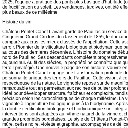
2025, l'équipe a pratiqué des ponts plus bas que d'habitude (o
de fructification du soleil. Les vendanges, tardives, ont été e
plus beaux de ce millésime.
Histoire du vin
Château Pontet-Canet L'avant-garde de Pauillac au service du 
Cinquième Grand Cru lors du classement de 1855, le domaine
comparé aux crus les mieux classés de l'appellation. Cette asc
terroir. Pionnier de la viticulture biologique et biodynamique
au cours des dernières décennies. L'histoire du domaine début
nord de Pauillac. Ses descendants complètent progressivement
aujourd'hui. Au fil des siècles, la propriété ne connaîtra que q
terroir privilégié. Une nouvelle page de son histoire s'ouvre e
Château Pontet-Canet engage une transformation profonde de son 
personnalité unique des terroirs de Pauillac. Cette vision, à
respectueuse de la nature. Le vignoble repose sur de magnifi
remarquable tout en permettant aux racines de puiser profond
idéal pour développer structure, fraîcheur et complexité, tand
précision selon les caractéristiques de chaque millésime. La 
vignoble à l'agriculture biologique puis à la biodynamie. Ap
la double certification biologique et biodynamique sur l'intégra
interventions sont adaptées au rythme naturel de la vigne et ch
grandes propriétés bordelaises. Le style de Château Pontet-Ca
mûre, cerise noire, violette et graphite, accompagnés de déli