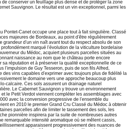
n de conserver un feuillage plus dense et de protéger la zone
bernet Sauvignon. Le résultat est un vin exceptionnel, parmi les
u Pontet-Canet occupe une place tout à fait singulière. Classé
ces majeures de Bordeaux, au point d'être régulièrement
e grandeur d'un vin naît avant tout du respect absolu de son
 profondément marqué l'évolution de la viticulture bordelaise
ouverneur du Médoc, acquiert plusieurs parcelles situées au
 donnant naissance au nom que le château porte encore
r sa réputation et à préserver la qualité exceptionnelle de ce
s l'impulsion de Guy Tesseron, puis de son fils Alfred,
e des vins capables d'exprimer avec toujours plus de fidélité la
rogressivement le domaine vers une approche beaucoup plus
o-calcaire. Ces sols assurent un drainage naturel
gulière. Le Cabernet Sauvignon y trouve un environnement
c et le Petit Verdot viennent compléter les assemblages avec
 2000 avec la conversion progressive de l'ensemble du
evient en 2010 le premier Grand Cru Classé du Médoc à obtenir
aines parcelles afin de limiter le tassement des sols, les
arche pionnière inspirera par la suite de nombreuses autres
une remarquable intensité aromatique où se mêlent cassis,
 vieillissement apparaissent progressivement des nuances de