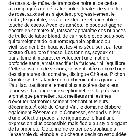
de cassis, de mûre, de framboise noire et de cerise,
accompagnés de délicates notes florales de violette et
de rose, auxquelles s'ajoutent progressivement le
cèdre, le graphite, les épices douces et une subtile
touche de cacao. Avec les années, le bouquet gagne
encore en complexité, laissant apparaître des nuances
de truffe, de tabac blond, de cuir noble et de sous-bois
qui témoignent de leur remarquable aptitude au
vieillissement. En bouche, les vins séduisent par leur
texture d'une rare finesse. Les tannins, soyeux et
parfaitement intégrés, enveloppent une matière
profonde sans jamais sacrifier la fraîcheur ni l'équilibre.
Cette sensation de velours, souvent citée comme l'une
des signatures du domaine, distingue Château Pichon
Comtesse de Lalande de nombreux autres grands
Pauillac, traditionnellement plus austères dans leur
jeunesse. La longueur exceptionnelle et la précision
aromatique permettent aux meilleurs millésimes
d'évoluer harmonieusement pendant plusieurs
décennies. À côté du Grand Vin, le domaine élabore
également Réserve de la Comtesse, second vin issu
d'une sélection parcellaire rigoureuse, offrant une
expression plus accessible mais fidèle au style élégant
de la propriété. Cette même exigence s'applique à
l'ensemble du vignoble, où chaque décision est guidée