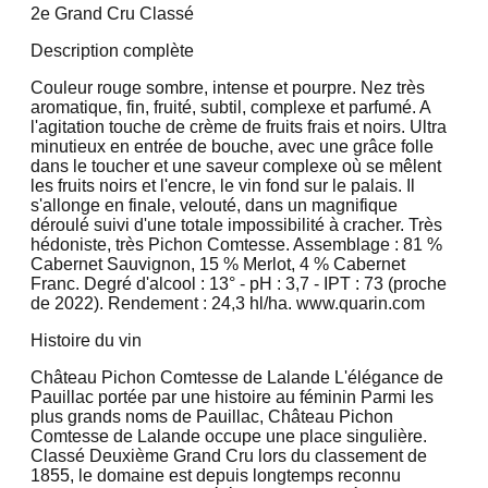
2e Grand Cru Classé
Description complète
Couleur rouge sombre, intense et pourpre. Nez très
aromatique, fin, fruité, subtil, complexe et parfumé. A
l'agitation touche de crème de fruits frais et noirs. Ultra
minutieux en entrée de bouche, avec une grâce folle
dans le toucher et une saveur complexe où se mêlent
les fruits noirs et l'encre, le vin fond sur le palais. Il
s'allonge en finale, velouté, dans un magnifique
déroulé suivi d'une totale impossibilité à cracher. Très
hédoniste, très Pichon Comtesse. Assemblage : 81 %
Cabernet Sauvignon, 15 % Merlot, 4 % Cabernet
Franc. Degré d'alcool : 13° - pH : 3,7 - IPT : 73 (proche
de 2022). Rendement : 24,3 hl/ha. www.quarin.com
Histoire du vin
Château Pichon Comtesse de Lalande L'élégance de
Pauillac portée par une histoire au féminin Parmi les
plus grands noms de Pauillac, Château Pichon
Comtesse de Lalande occupe une place singulière.
Classé Deuxième Grand Cru lors du classement de
1855, le domaine est depuis longtemps reconnu