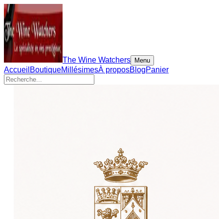
The Wine Watchers
Menu
Accueil
Boutique
Millésimes
À propos
Blog
Panier