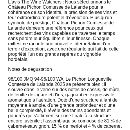
L'avis The Wine Watchers : Nous sélectionnons le
Château Pichon Comtesse de Lalande pour la
cohérence de son identité, la précision de ses vins et
leur extraordinaire potentiel d'évolution. Plus qu'un
symbole de prestige, Château Pichon Comtesse de
Lalande demeure une référence pour ceux qui
recherchent des vins capables de traverser le temps
sans perdre leur équilibre ni leur finesse. Chaque
millésime raconte une nouvelle interprétation d'un
terroir d'exception, avec une régularité qui fait de cette
propriété l'un des grands repères du vignoble
bordelais.
Notes de dégustation
98/100 JMQ
94-96/100 WA :
Le Pichon Longueville
Comtesse de Lalande 2025 se présente bien ; il
s'ouvre dans le verre sur des notes de cassis, de mûre,
de feuille de cigare et d'iris, gagnant en expressivité
aromatique à l'aération. Doté d'une structure allant de
moyenne à ample, d'une grande profondeur et d'une
belle complexité, il révèle des tanins abondants et
poudrés qui s'affirment sur une finale à la structure
encore juvénile ; l'assemblage se compose de 81 % de
cabernet-sauvignon, 15 % de merlot et 4 % de cabernet