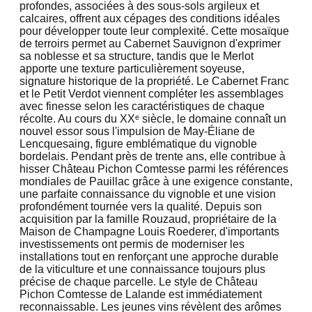
profondes, associées à des sous-sols argileux et
calcaires, offrent aux cépages des conditions idéales
pour développer toute leur complexité. Cette mosaïque
de terroirs permet au Cabernet Sauvignon d'exprimer
sa noblesse et sa structure, tandis que le Merlot
apporte une texture particulièrement soyeuse,
signature historique de la propriété. Le Cabernet Franc
et le Petit Verdot viennent compléter les assemblages
avec finesse selon les caractéristiques de chaque
récolte. Au cours du XXᵉ siècle, le domaine connaît un
nouvel essor sous l'impulsion de May-Éliane de
Lencquesaing, figure emblématique du vignoble
bordelais. Pendant près de trente ans, elle contribue à
hisser Château Pichon Comtesse parmi les références
mondiales de Pauillac grâce à une exigence constante,
une parfaite connaissance du vignoble et une vision
profondément tournée vers la qualité. Depuis son
acquisition par la famille Rouzaud, propriétaire de la
Maison de Champagne Louis Roederer, d'importants
investissements ont permis de moderniser les
installations tout en renforçant une approche durable
de la viticulture et une connaissance toujours plus
précise de chaque parcelle. Le style de Château
Pichon Comtesse de Lalande est immédiatement
reconnaissable. Les jeunes vins révèlent des arômes