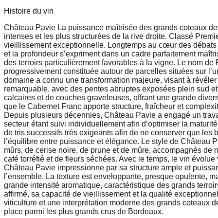
Histoire du vin
Château Pavie La puissance maîtrisée des grands coteaux de 
intenses et les plus structurées de la rive droite. Classé Pre
vieillissement exceptionnelle. Longtemps au cœur des débats s
et la profondeur s’expriment dans un cadre parfaitement maîtr
des terroirs particulièrement favorables à la vigne. Le nom de P
progressivement constituée autour de parcelles situées sur l’u
domaine a connu une transformation majeure, visant à révéler 
remarquable, avec des pentes abruptes exposées plein sud et 
calcaires et de couches graveleuses, offrant une grande diver
que le Cabernet Franc apporte structure, fraîcheur et complexit
Depuis plusieurs décennies, Château Pavie a engagé un travai
secteur étant suivi individuellement afin d’optimiser la maturi
de tris successifs très exigeants afin de ne conserver que les b
l’équilibre entre puissance et élégance. Le style de Château P
mûrs, de cerise noire, de prune et de mûre, accompagnés de no
café torréfié et de fleurs séchées. Avec le temps, le vin évolu
Château Pavie impressionne par sa structure ample et puissant
l’ensemble. La texture est enveloppante, presque opulente, ma
grande intensité aromatique, caractéristique des grands terroi
affirmé, sa capacité de vieillissement et la qualité exceptionne
viticulture et une interprétation moderne des grands coteaux d
place parmi les plus grands crus de Bordeaux.