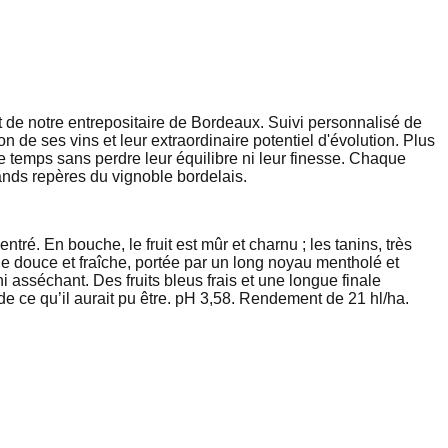
 de notre entrepositaire de Bordeaux. Suivi personnalisé de
de ses vins et leur extraordinaire potentiel d'évolution. Plus
 temps sans perdre leur équilibre ni leur finesse. Chaque
grands repères du vignoble bordelais.
tré. En bouche, le fruit est mûr et charnu ; les tanins, très
ale douce et fraîche, portée par un long noyau mentholé et
 asséchant. Des fruits bleus frais et une longue finale
de ce qu’il aurait pu être. pH 3,58. Rendement de 21 hl/ha.