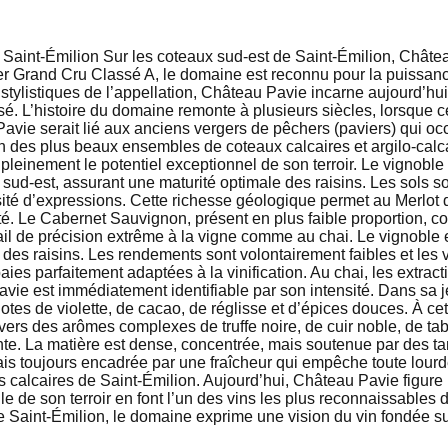
Saint-Émilion Sur les coteaux sud-est de Saint-Émilion, Châte
mier Grand Cru Classé A, le domaine est reconnu pour la puissanc
tylistiques de l’appellation, Château Pavie incarne aujourd’hui 
isé. L’histoire du domaine remonte à plusieurs siècles, lorsque 
avie serait lié aux anciens vergers de pêchers (paviers) qui occu
n des plus beaux ensembles de coteaux calcaires et argilo-calca
pleinement le potentiel exceptionnel de son terroir. Le vignobl
sud-est, assurant une maturité optimale des raisins. Les sols 
sité d’expressions. Cette richesse géologique permet au Merlot
é. Le Cabernet Sauvignon, présent en plus faible proportion, con
l de précision extrême à la vigne comme au chai. Le vignoble e
té des raisins. Les rendements sont volontairement faibles et le
aies parfaitement adaptées à la vinification. Au chai, les extrac
avie est immédiatement identifiable par son intensité. Dans sa 
tes de violette, de cacao, de réglisse et d’épices douces. À ce
e vers des arômes complexes de truffe noire, de cuir noble, de t
e. La matière est dense, concentrée, mais soutenue par des tan
is toujours encadrée par une fraîcheur qui empêche toute lourde
rs calcaires de Saint-Émilion. Aujourd’hui, Château Pavie figure
lle de son terroir en font l’un des vins les plus reconnaissables 
e Saint-Émilion, le domaine exprime une vision du vin fondée sur