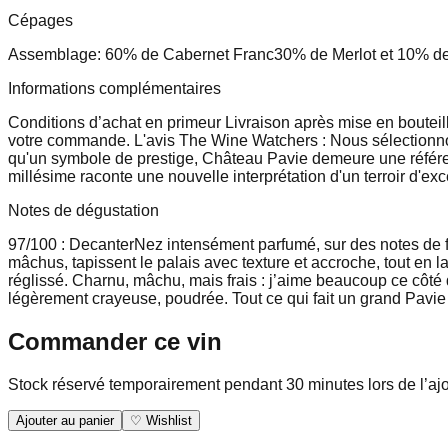
Cépages
Assemblage: 60% de Cabernet Franc
30% de Merlot et 10% d
Informations complémentaires
Conditions d’achat en primeur Livraison après mise en bouteil
votre commande. L'avis The Wine Watchers : Nous sélectionnons
qu'un symbole de prestige, Château Pavie demeure une référen
millésime raconte une nouvelle interprétation d'un terroir d'exc
Notes de dégustation
97/100 : Decanter
Nez intensément parfumé, sur des notes de frui
mâchus, tapissent le palais avec texture et accroche, tout en l
réglissé. Charnu, mâchu, mais frais : j’aime beaucoup ce côté d
légèrement crayeuse, poudrée. Tout ce qui fait un grand Pavie e
Commander ce vin
Stock réservé temporairement pendant 30 minutes lors de l’aj
Ajouter au panier
♡ Wishlist