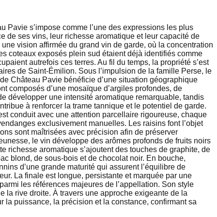
au Pavie s’impose comme l’une des expressions les plus
e de ses vins, leur richesse aromatique et leur capacité de
une vision affirmée du grand vin de garde, où la concentration
ces coteaux exposés plein sud étaient déjà identifiés comme
paient autrefois ces terres. Au fil du temps, la propriété s’est
ires de Saint-Émilion. Sous l’impulsion de la famille Perse, le
e de Château Pavie bénéficie d’une situation géographique
sont composés d’une mosaïque d’argiles profondes, de
 de développer une intensité aromatique remarquable, tandis
tribue à renforcer la trame tannique et le potentiel de garde.
st conduit avec une attention parcellaire rigoureuse, chaque
s vendanges exclusivement manuelles. Les raisins font l’objet
tions sont maîtrisées avec précision afin de préserver
jeunesse, le vin développe des arômes profonds de fruits noirs
tte richesse aromatique s’ajoutent des touches de graphite, de
abac blond, de sous-bois et de chocolat noir. En bouche,
nins d’une grande maturité qui assurent l’équilibre de
ur. La finale est longue, persistante et marquée par une
 parmi les références majeures de l’appellation. Son style
de la rive droite. À travers une approche exigeante de la
 la puissance, la précision et la constance, confirmant sa