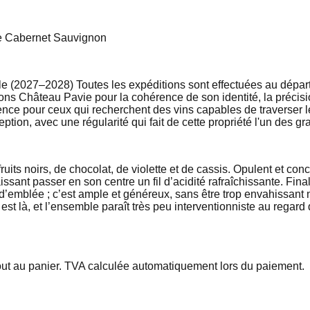
e Cabernet Sauvignon
le (2027–2028) Toutes les expéditions sont effectuées au départ
 Château Pavie pour la cohérence de son identité, la précision 
ce pour ceux qui recherchent des vins capables de traverser le
eption, avec une régularité qui fait de cette propriété l'un des 
ts noirs, de chocolat, de violette et de cassis. Opulent et concen
aissant passer en son centre un fil d’acidité rafraîchissante. Fin
’emblée ; c’est ample et généreux, sans être trop envahissant ni
st là, et l’ensemble paraît très peu interventionniste au regard 
out au panier. TVA calculée automatiquement lors du paiement.