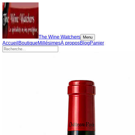
The Wine Watchers
Menu
Accueil
Boutique
Millésimes
À propos
Blog
Panier