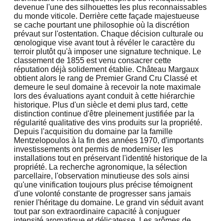
devenue l'une des silhouettes les plus reconnaissables
du monde viticole. Derrière cette façade majestueuse
se cache pourtant une philosophie où la discrétion
prévaut sur l'ostentation. Chaque décision culturale ou
œnologique vise avant tout à révéler le caractère du
terroir plutôt qu'à imposer une signature technique. Le
classement de 1855 est venu consacrer cette
réputation déjà solidement établie. Château Margaux
obtient alors le rang de Premier Grand Cru Classé et
demeure le seul domaine à recevoir la note maximale
lors des évaluations ayant conduit à cette hiérarchie
historique. Plus d'un siècle et demi plus tard, cette
distinction continue d'être pleinement justifiée par la
régularité qualitative des vins produits sur la propriété.
Depuis l'acquisition du domaine par la famille
Mentzelopoulos à la fin des années 1970, d'importants
investissements ont permis de moderniser les
installations tout en préservant l'identité historique de la
propriété. La recherche agronomique, la sélection
parcellaire, l'observation minutieuse des sols ainsi
qu'une vinification toujours plus précise témoignent
d'une volonté constante de progresser sans jamais
renier l'héritage du domaine. Le grand vin séduit avant
tout par son extraordinaire capacité à conjuguer
intensité aromatique et délicatesse. Les arômes de