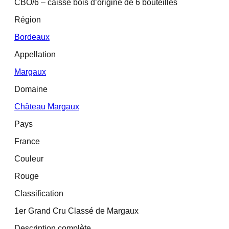
CBO/6 – caisse bois d’origine de 6 bouteilles
Région
Bordeaux
Appellation
Margaux
Domaine
Château Margaux
Pays
France
Couleur
Rouge
Classification
1er Grand Cru Classé de Margaux
Description complète