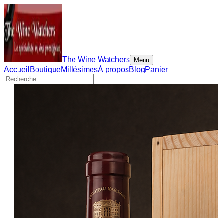
The Wine Watchers
Menu
Accueil
Boutique
Millésimes
À propos
Blog
Panier