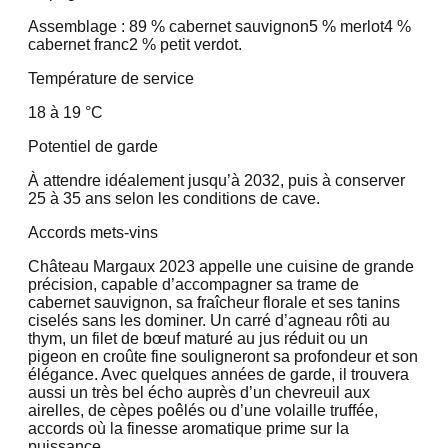
Assemblage : 89 % cabernet sauvignon
5 % merlot
4 %
cabernet franc
2 % petit verdot.
Température de service
18 à 19 °C
Potentiel de garde
À attendre idéalement jusqu’à 2032, puis à conserver
25 à 35 ans selon les conditions de cave.
Accords mets-vins
Château Margaux 2023 appelle une cuisine de grande
précision, capable d’accompagner sa trame de
cabernet sauvignon, sa fraîcheur florale et ses tanins
ciselés sans les dominer. Un carré d’agneau rôti au
thym, un filet de bœuf maturé au jus réduit ou un
pigeon en croûte fine souligneront sa profondeur et son
élégance. Avec quelques années de garde, il trouvera
aussi un très bel écho auprès d’un chevreuil aux
airelles, de cèpes poêlés ou d’une volaille truffée,
accords où la finesse aromatique prime sur la
puissance.