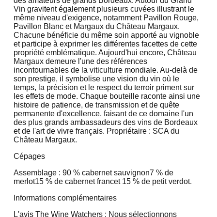
des amateurs de grands Bordeaux. Autour du Grand
Vin gravitent également plusieurs cuvées illustrant le
même niveau d'exigence, notamment Pavillon Rouge,
Pavillon Blanc et Margaux du Château Margaux.
Chacune bénéficie du même soin apporté au vignoble
et participe à exprimer les différentes facettes de cette
propriété emblématique. Aujourd'hui encore, Château
Margaux demeure l'une des références
incontournables de la viticulture mondiale. Au-delà de
son prestige, il symbolise une vision du vin où le
temps, la précision et le respect du terroir priment sur
les effets de mode. Chaque bouteille raconte ainsi une
histoire de patience, de transmission et de quête
permanente d'excellence, faisant de ce domaine l'un
des plus grands ambassadeurs des vins de Bordeaux
et de l'art de vivre français. Propriétaire : SCA du
Château Margaux.
Cépages
Assemblage : 90 % cabernet sauvignon
7 % de
merlot
1
5 % de cabernet franc
et 1
5 % de petit verdot.
Informations complémentaires
L'avis The Wine Watchers : Nous sélectionnons