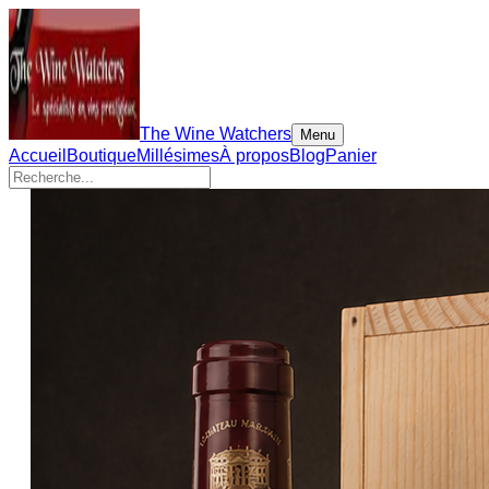
The Wine Watchers
Menu
Accueil
Boutique
Millésimes
À propos
Blog
Panier