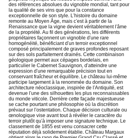
des références absolues du vignoble mondial, tant pour
la qualité de ses vins que pour la constance
exceptionnelle de son style. L'histoire du domaine
remonte au Moyen Âge, mais c'est à partir de la
Renaissance que la vigne devient véritablement l'âme
de la propriété. Au fil des générations, les différents
propriétaires façonnent un vignoble d'une rare
homogénéité, bénéficiant d'un terroir exceptionnel
composé principalement de graves profondes reposant
sur des sols parfaitement drainés. Cette combinaison
géologique permet aux cépages bordelais, en
particulier le Cabernet Sauvignon, d'atteindre une
expression d'une remarquable précision tout en
conservant fraîcheur et équilibre. Le château lui-même
participe largement à la renommée du domaine. Son
architecture néoclassique, inspirée de l'Antiquité, est
devenue l'une des silhouettes les plus reconnaissables
du monde viticole. Derrière cette façade majestueuse
se cache pourtant une philosophie où la discrétion
prévaut sur l'ostentation. Chaque décision culturale ou
œnologique vise avant tout à révéler le caractère du
terroir plutôt qu'à imposer une signature technique. Le
classement de 1855 est venu consacrer cette
réputation déjà solidement établie. Château Margaux
obtient alors le rang de Premier Grand Cru Classé et