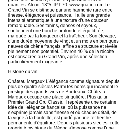
nuances. Alcool 13°5, IPT 70. www.quarin.com Le
Grand Vin se distingue par une harmonie rare entre
finesse, élégance et puissance. Il allie une grande
intensité aromatique à une texture d’une douceur
remarquable. Ses tanins, denses et soyeux,
soutiennent une bouche profonde et équilibrée,
marquée par la longueur et la fraîcheur. Son élevage,
d'une durée moyenne de vingt et un mois en barriques
neuves de chêne français, affine sa structure et révèle
pleinement son potentiel. Environ 40 % de la récolte
est consacrée au Grand Vin, après une sélection
particulièrement exigeante.
Histoire du vin
Château Margaux L'élégance comme signature depuis
plus de quatre siècles Parmi les noms qui incarnent le
prestige des grands vins de Bordeaux, Château
Margaux occupe une place singulière. Plus qu'un
Premier Grand Cru Classé, il représente une certaine
idée de l'élégance française, où la puissance ne
s'exprime jamais sans finesse et où chaque détail, de
la vigne à la bouteille, est guidé par une recherche
permanente d'équilibre. Depuis plusieurs siècles, cette
propriété mythique du Médoc s'impose comme l'une