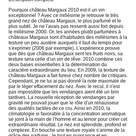
Pourquoi château Margaux 2010 est-il un vin
exceptionnel ? Avec ce millésime je retrouve le très
grand nez de château Margaux, le plus parfumé et le
plus subtil. Je ne l'avais pas ressenti aussi fort depuis
le millésime 2000. Or, les années plutôt parfumées à
châteaux Margaux sont d'habitudes des millésimes à la
texture un peu austère auxquels il faut du temps pour
s'exprimer (2006 par exemple). L'expérience prouve
que dès que château Margaux sent les fruits noirs, sa
texture sera celle d'un vin de rêve. 2010 combine ces
deux bases essentielles à la détermination du
caractère extraordinaire du lieu. En 2009, la texture de
château Margaux a fait fureur chez nombre de critiques.
Cependant, je ne lui ai pas donné la note maximale de
par le léger effacement du nez. Avec le recul, il n'est
pas impossible que les vendanges aient été un brin
tardives. La nouvelle réception de vendanges par
gravité ne pouvait jouer que le rôle d'un rehausseur
des qualités tactiles de ce cru. Ainsi en 2010, la
climatologie si favorable à la concentration aromatique
se joint à la main de l'homme et au terroir pour créer cet
extraordinaire résultat. Le nez est splendide, profond et
complexe. En bouche une texture royale s'anime de la
grâce des parfums ; le tout en puissance et en