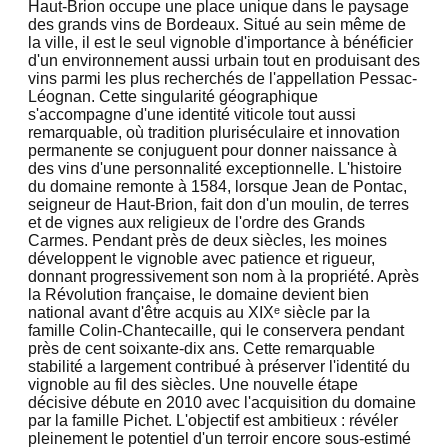
Haut-Brion occupe une place unique dans le paysage
des grands vins de Bordeaux. Situé au sein même de
la ville, il est le seul vignoble d'importance à bénéficier
d'un environnement aussi urbain tout en produisant des
vins parmi les plus recherchés de l'appellation Pessac-
Léognan. Cette singularité géographique
s'accompagne d'une identité viticole tout aussi
remarquable, où tradition pluriséculaire et innovation
permanente se conjuguent pour donner naissance à
des vins d'une personnalité exceptionnelle. L'histoire
du domaine remonte à 1584, lorsque Jean de Pontac,
seigneur de Haut-Brion, fait don d'un moulin, de terres
et de vignes aux religieux de l'ordre des Grands
Carmes. Pendant près de deux siècles, les moines
développent le vignoble avec patience et rigueur,
donnant progressivement son nom à la propriété. Après
la Révolution française, le domaine devient bien
national avant d'être acquis au XIXᵉ siècle par la
famille Colin-Chantecaille, qui le conservera pendant
près de cent soixante-dix ans. Cette remarquable
stabilité a largement contribué à préserver l'identité du
vignoble au fil des siècles. Une nouvelle étape
décisive débute en 2010 avec l'acquisition du domaine
par la famille Pichet. L'objectif est ambitieux : révéler
pleinement le potentiel d'un terroir encore sous-estimé