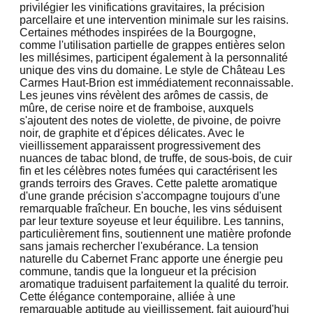
privilégier les vinifications gravitaires, la précision
parcellaire et une intervention minimale sur les raisins.
Certaines méthodes inspirées de la Bourgogne,
comme l'utilisation partielle de grappes entières selon
les millésimes, participent également à la personnalité
unique des vins du domaine. Le style de Château Les
Carmes Haut-Brion est immédiatement reconnaissable.
Les jeunes vins révèlent des arômes de cassis, de
mûre, de cerise noire et de framboise, auxquels
s'ajoutent des notes de violette, de pivoine, de poivre
noir, de graphite et d'épices délicates. Avec le
vieillissement apparaissent progressivement des
nuances de tabac blond, de truffe, de sous-bois, de cuir
fin et les célèbres notes fumées qui caractérisent les
grands terroirs des Graves. Cette palette aromatique
d'une grande précision s'accompagne toujours d'une
remarquable fraîcheur. En bouche, les vins séduisent
par leur texture soyeuse et leur équilibre. Les tannins,
particulièrement fins, soutiennent une matière profonde
sans jamais rechercher l'exubérance. La tension
naturelle du Cabernet Franc apporte une énergie peu
commune, tandis que la longueur et la précision
aromatique traduisent parfaitement la qualité du terroir.
Cette élégance contemporaine, alliée à une
remarquable aptitude au vieillissement, fait aujourd'hui