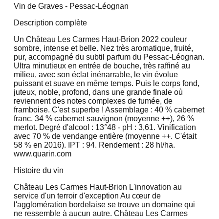
Vin de Graves - Pessac-Léognan
Description complète
Un Château Les Carmes Haut-Brion 2022 couleur
sombre, intense et belle. Nez très aromatique, fruité,
pur, accompagné du subtil parfum du Pessac-Léognan.
Ultra minutieux en entrée de bouche, très raffiné au
milieu, avec son éclat inénarrable, le vin évolue
puissant et suave en même temps. Puis le corps fond,
juteux, noble, profond, dans une grande finale où
reviennent des notes complexes de fumée, de
framboise. C'est superbe ! Assemblage : 40 % cabernet
franc, 34 % cabernet sauvignon (moyenne ++), 26 %
merlot. Degré d'alcool : 13°48 - pH : 3,61. Vinification
avec 70 % de vendange entière (moyenne ++. C'était
58 % en 2016). IPT : 94. Rendement : 28 hl/ha.
www.quarin.com
Histoire du vin
Château Les Carmes Haut-Brion L'innovation au
service d'un terroir d'exception Au cœur de
l'agglomération bordelaise se trouve un domaine qui
ne ressemble à aucun autre. Château Les Carmes