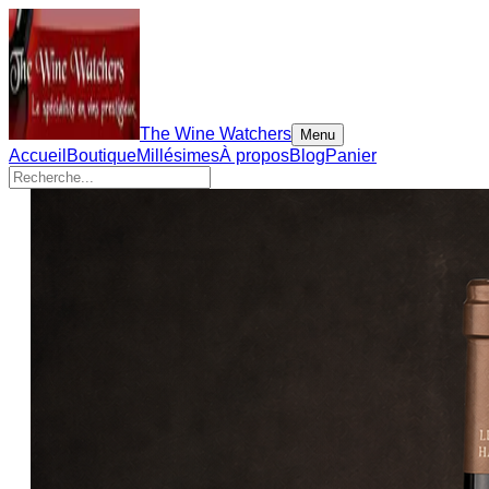
The Wine Watchers
Menu
Accueil
Boutique
Millésimes
À propos
Blog
Panier