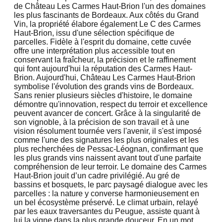
de Château Les Carmes Haut-Brion l'un des domaines
les plus fascinants de Bordeaux. Aux côtés du Grand
Vin, la propriété élabore également Le C des Carmes
Haut-Brion, issu d'une sélection spécifique de
parcelles. Fidèle à l'esprit du domaine, cette cuvée
offre une interprétation plus accessible tout en
conservant la fraîcheur, la précision et le raffinement
qui font aujourd'hui la réputation des Carmes Haut-
Brion. Aujourd'hui, Château Les Carmes Haut-Brion
symbolise l'évolution des grands vins de Bordeaux.
Sans renier plusieurs siècles d'histoire, le domaine
démontre qu'innovation, respect du terroir et excellence
peuvent avancer de concert. Grâce à la singularité de
son vignoble, à la précision de son travail et à une
vision résolument tournée vers l'avenir, il s'est imposé
comme l'une des signatures les plus originales et les
plus recherchées de Pessac-Léognan, confirmant que
les plus grands vins naissent avant tout d'une parfaite
compréhension de leur terroir. Le domaine des Carmes
Haut-Brion jouit d’un cadre privilégié. Au gré de
bassins et bosquets, le parc paysagé dialogue avec les
parcelles : la nature y converse harmonieusement en
un bel écosystème préservé. Le climat urbain, relayé
par les eaux traversantes du Peugue, assiste quant à
lui la vigne dans la plus grande douceur. En un mot,