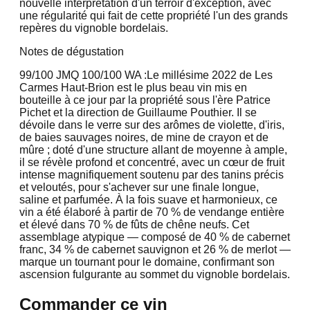
nouvelle interprétation d'un terroir d'exception, avec
une régularité qui fait de cette propriété l'un des grands
repères du vignoble bordelais.
Notes de dégustation
99/100 JMQ
100/100 WA :
Le millésime 2022 de Les
Carmes Haut-Brion est le plus beau vin mis en
bouteille à ce jour par la propriété sous l'ère Patrice
Pichet et la direction de Guillaume Pouthier. Il se
dévoile dans le verre sur des arômes de violette, d'iris,
de baies sauvages noires, de mine de crayon et de
mûre ; doté d'une structure allant de moyenne à ample,
il se révèle profond et concentré, avec un cœur de fruit
intense magnifiquement soutenu par des tanins précis
et veloutés, pour s'achever sur une finale longue,
saline et parfumée. À la fois suave et harmonieux, ce
vin a été élaboré à partir de 70 % de vendange entière
et élevé dans 70 % de fûts de chêne neufs. Cet
assemblage atypique — composé de 40 % de cabernet
franc, 34 % de cabernet sauvignon et 26 % de merlot —
marque un tournant pour le domaine, confirmant son
ascension fulgurante au sommet du vignoble bordelais.
Commander ce vin