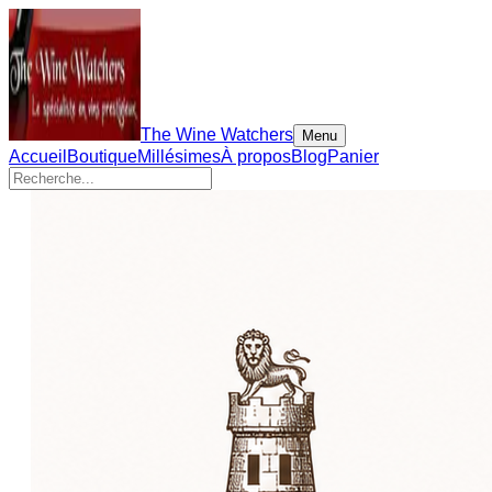
The Wine Watchers
Menu
Accueil
Boutique
Millésimes
À propos
Blog
Panier