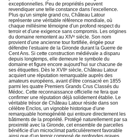
exceptionnelles. Peu de propriétés peuvent
revendiquer une telle constance dans l'excellence.
Plus qu'un simple grand cru, Château Latour
représente une véritable référence mondiale, où
chaque millésime témoigne d'un profond respect du
terroir et d'une exigence sans compromis. Les origines
du domaine remontent au XIVᵉ siècle. Son nom
provient d'une ancienne tour fortifiée, érigée pour
défendre l'estuaire de la Gironde durant la Guerre de
Cent Ans. Si cette construction médiévale a disparu
depuis longtemps, elle demeure le symbole du
domaine et figure encore aujourd'hui sur chacune de
ses étiquettes. Dès le XVIIᵉ siècle, Château Latour
acquiert une réputation remarquable auprès des
amateurs européens, avant d'être consacré en 1855
parmi les quatre Premiers Grands Crus Classés du
Médoc. Cette reconnaissance officielle ne fera que
confirmer une réputation déjà solidement établie. Le
véritable trésor de Château Latour réside dans son
célèbre Enclos, un vignoble historique d'une
remarquable homogénéité qui entoure directement les
bâtiments de la propriété. Protégé naturellement par sa
proximité avec la Gironde, cet ensemble de parcelles
bénéficie d'un microclimat particulièrement favorable
ainsi que d'un terroir composé de profondes graves