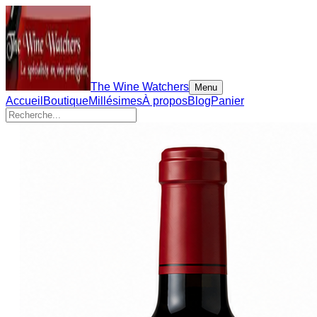
The Wine Watchers
Menu
Accueil
Boutique
Millésimes
À propos
Blog
Panier