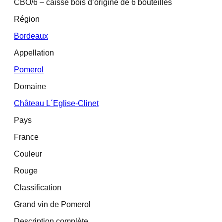
CBO/6 – caisse bois d’origine de 6 bouteilles
Région
Bordeaux
Appellation
Pomerol
Domaine
Château L´Eglise-Clinet
Pays
France
Couleur
Rouge
Classification
Grand vin de Pomerol
Description complète