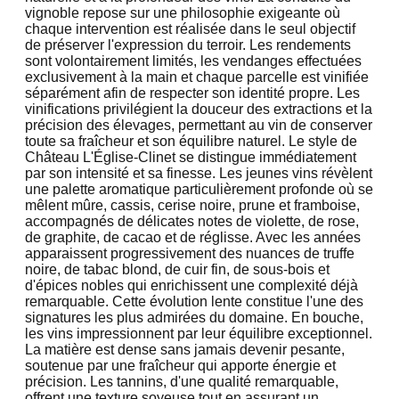
vignoble repose sur une philosophie exigeante où
chaque intervention est réalisée dans le seul objectif
de préserver l'expression du terroir. Les rendements
sont volontairement limités, les vendanges effectuées
exclusivement à la main et chaque parcelle est vinifiée
séparément afin de respecter son identité propre. Les
vinifications privilégient la douceur des extractions et la
précision des élevages, permettant au vin de conserver
toute sa fraîcheur et son équilibre naturel. Le style de
Château L'Église-Clinet se distingue immédiatement
par son intensité et sa finesse. Les jeunes vins révèlent
une palette aromatique particulièrement profonde où se
mêlent mûre, cassis, cerise noire, prune et framboise,
accompagnés de délicates notes de violette, de rose,
de graphite, de cacao et de réglisse. Avec les années
apparaissent progressivement des nuances de truffe
noire, de tabac blond, de cuir fin, de sous-bois et
d'épices nobles qui enrichissent une complexité déjà
remarquable. Cette évolution lente constitue l'une des
signatures les plus admirées du domaine. En bouche,
les vins impressionnent par leur équilibre exceptionnel.
La matière est dense sans jamais devenir pesante,
soutenue par une fraîcheur qui apporte énergie et
précision. Les tannins, d'une qualité remarquable,
offrent une texture soyeuse tout en assurant un