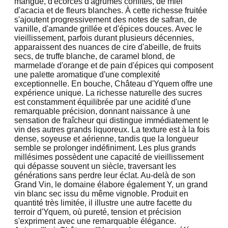
mangue, d'écorces d'agrumes confites, de miel
d'acacia et de fleurs blanches. À cette richesse fruitée
s'ajoutent progressivement des notes de safran, de
vanille, d'amande grillée et d'épices douces. Avec le
vieillissement, parfois durant plusieurs décennies,
apparaissent des nuances de cire d'abeille, de fruits
secs, de truffe blanche, de caramel blond, de
marmelade d'orange et de pain d'épices qui composent
une palette aromatique d'une complexité
exceptionnelle. En bouche, Château d'Yquem offre une
expérience unique. La richesse naturelle des sucres
est constamment équilibrée par une acidité d'une
remarquable précision, donnant naissance à une
sensation de fraîcheur qui distingue immédiatement le
vin des autres grands liquoreux. La texture est à la fois
dense, soyeuse et aérienne, tandis que la longueur
semble se prolonger indéfiniment. Les plus grands
millésimes possèdent une capacité de vieillissement
qui dépasse souvent un siècle, traversant les
générations sans perdre leur éclat. Au-delà de son
Grand Vin, le domaine élabore également Y, un grand
vin blanc sec issu du même vignoble. Produit en
quantité très limitée, il illustre une autre facette du
terroir d'Yquem, où pureté, tension et précision
s'expriment avec une remarquable élégance.