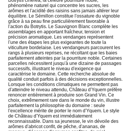
Botrytis cinerea, la célèbre pourriture noble,
phénomène naturel qui concentre les sucres, les
arômes et l'acidité des raisins sans jamais altérer leur
équilibre. Le Sémillon constitue l'ossature du vignoble
grâce à sa peau fine particulièrement favorable à
l'action du Botrytis. Le Sauvignon Blanc complète les
assemblages en apportant fraîcheur, tension et
précision aromatique. Les vendanges représentent
l'une des étapes les plus exigeantes de toute la
viticulture bordelaise. Les vendangeurs parcourent les
rangs à plusieurs reprises, ne récoltant que les baies
parfaitement atteintes par la pourriture noble. Certaines
parcelles nécessitent jusqu'à une dizaine de passages
successifs, illustrant le niveau d'exigence qui
caractérise le domaine. Cette recherche absolue de
qualité conduit parfois à des décisions exceptionnelles.
Lorsque les conditions climatiques ne permettent pas
d'atteindre le niveau attendu, Château d'Yquem préfère
renoncer entièrement à produire son Grand Vin. Ce
choix, extrêmement rare dans le monde du vin, illustre
parfaitement la philosophie du domaine : seule
l'excellence mérite de porter le nom d'Yquem. Le style
de Château d'Yquem est immédiatement
reconnaissable. Dans sa jeunesse, le vin dévoile des
arômes d'abricot confit, de pêche, d'ananas, de