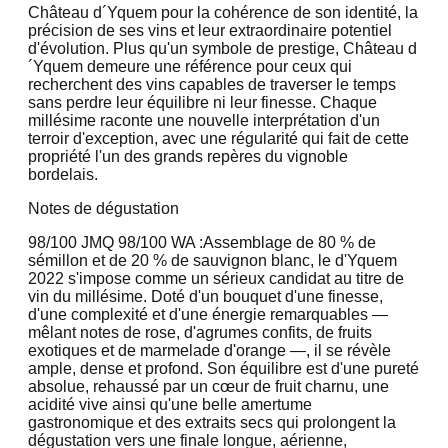
Château d´Yquem pour la cohérence de son identité, la
précision de ses vins et leur extraordinaire potentiel
d'évolution. Plus qu'un symbole de prestige, Château d
´Yquem demeure une référence pour ceux qui
recherchent des vins capables de traverser le temps
sans perdre leur équilibre ni leur finesse. Chaque
millésime raconte une nouvelle interprétation d'un
terroir d'exception, avec une régularité qui fait de cette
propriété l'un des grands repères du vignoble
bordelais.
Notes de dégustation
98/100 JMQ
98/100 WA :
Assemblage de 80 % de
sémillon et de 20 % de sauvignon blanc, le d'Yquem
2022 s'impose comme un sérieux candidat au titre de
vin du millésime. Doté d'un bouquet d'une finesse,
d'une complexité et d'une énergie remarquables —
mêlant notes de rose, d'agrumes confits, de fruits
exotiques et de marmelade d'orange —, il se révèle
ample, dense et profond. Son équilibre est d'une pureté
absolue, rehaussé par un cœur de fruit charnu, une
acidité vive ainsi qu'une belle amertume
gastronomique et des extraits secs qui prolongent la
dégustation vers une finale longue, aérienne,