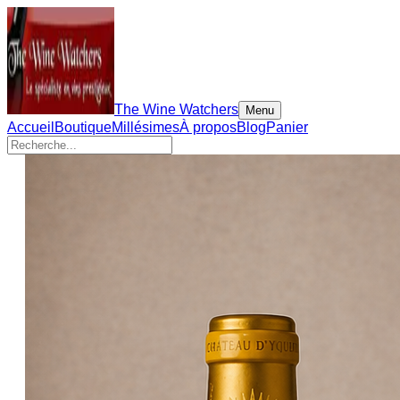
The Wine Watchers
Menu
Accueil
Boutique
Millésimes
À propos
Blog
Panier