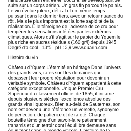
minutieuse dès l'entrée en bouche, se développant de
suite sur un corps aérien. Un gras fin parcourt le palais.
Le vin évolue juteux, délicat et en même temps
puissant dans le dernier tiers, avec un retour nuancé du
rôti. Mais le plus important est la forte sapidité de la
réalisation. Elle témoigne de l'adresse de ce cru pour
tempérer les sensations inférées par les extrêmes
climatiques. Alors qu'il s'agit sur le papier du Yquem le
plus riche en sucres résiduels (160 gr/l) depuis 1945.
Degré d'alcool : 13°5 - pH : 3,9.www.quarin.com
Histoire du vin
Château d'Yquem L'éternité en héritage Dans l'univers
des grands vins, rares sont les domaines qui
dépassent leur propre réputation pour devenir un
véritable symbole. Château d'Yquem appartient à cette
catégorie exceptionnelle. Unique Premier Cru
Supérieur du classement officiel de 1855, il incarne
depuis plusieurs siècles l'excellence absolue des
grands vins liquoreux. Bien au-delà de Sauternes, son
nom est devenu une référence universelle, synonyme
de perfection, de patience et de rareté. Chaque
bouteille témoigne d'un savoir-faire patiemment
transmis et d'un terroir dont l'équilibre demeure sans
équivalent dans le monde viticole. L'histoire de la