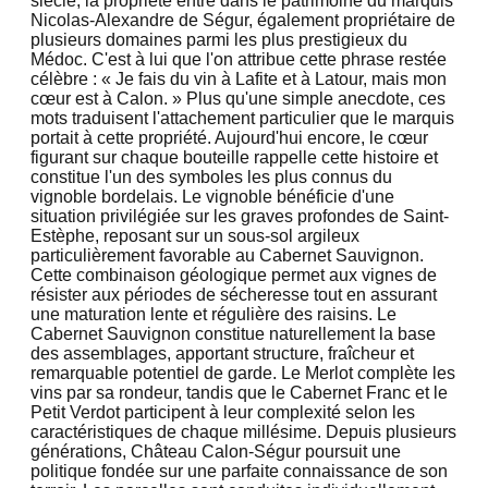
siècle, la propriété entre dans le patrimoine du marquis
Nicolas-Alexandre de Ségur, également propriétaire de
plusieurs domaines parmi les plus prestigieux du
Médoc. C'est à lui que l'on attribue cette phrase restée
célèbre : « Je fais du vin à Lafite et à Latour, mais mon
cœur est à Calon. » Plus qu'une simple anecdote, ces
mots traduisent l'attachement particulier que le marquis
portait à cette propriété. Aujourd'hui encore, le cœur
figurant sur chaque bouteille rappelle cette histoire et
constitue l'un des symboles les plus connus du
vignoble bordelais. Le vignoble bénéficie d'une
situation privilégiée sur les graves profondes de Saint-
Estèphe, reposant sur un sous-sol argileux
particulièrement favorable au Cabernet Sauvignon.
Cette combinaison géologique permet aux vignes de
résister aux périodes de sécheresse tout en assurant
une maturation lente et régulière des raisins. Le
Cabernet Sauvignon constitue naturellement la base
des assemblages, apportant structure, fraîcheur et
remarquable potentiel de garde. Le Merlot complète les
vins par sa rondeur, tandis que le Cabernet Franc et le
Petit Verdot participent à leur complexité selon les
caractéristiques de chaque millésime. Depuis plusieurs
générations, Château Calon-Ségur poursuit une
politique fondée sur une parfaite connaissance de son