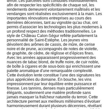
terroir. Les parcelles sont conduites individuellement
afin de respecter les spécificités de chaque sol, les
rendements demeurent volontairement maîtrisés et les
vendanges sont réalisées exclusivement à la main. Les
importantes rénovations entreprises au cours des
dernières décennies, tant au vignoble qu'au chai, ont
permis d'associer les technologies les plus modernes à
un profond respect des méthodes traditionnelles. Le
style de Château Calon-Ségur reflète parfaitement la
personnalité de Saint-Estèphe. Les jeunes vins
dévoilent des arômes de cassis, de mûre, de cerise
noire et de prune, accompagnés de notes de violette,
de graphite, de cèdre, de réglisse et d'épices fines.
Avec les années apparaissent progressivement des
nuances de tabac blond, de truffe noire, de cuir noble,
de boîte à cigares et de sous-bois qui enrichissent une
palette aromatique d'une remarquable complexité.
Cette évolution lente constitue l'une des signatures les
plus appréciées du domaine. En bouche, les vins
impressionnent par leur équilibre entre puissance et
finesse. Les tannins, denses mais particulièrement
élégants, soutiennent une matière profonde sans
jamais masquer la fraîcheur naturelle du terroir. Cette
architecture permet aux meilleurs millésimes d'évoluer
harmonieusement durant plusieurs décennies, révélant