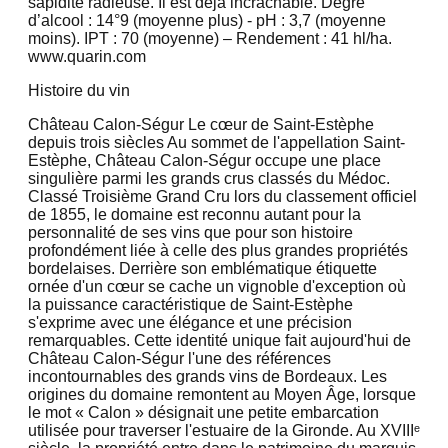
sapidité radieuse. Il est déjà incrachable. Degré
d’alcool : 14°9 (moyenne plus) - pH : 3,7 (moyenne
moins). IPT : 70 (moyenne) – Rendement : 41 hl/ha.
www.quarin.com
Histoire du vin
Château Calon-Ségur Le cœur de Saint-Estèphe
depuis trois siècles Au sommet de l'appellation Saint-
Estèphe, Château Calon-Ségur occupe une place
singulière parmi les grands crus classés du Médoc.
Classé Troisième Grand Cru lors du classement officiel
de 1855, le domaine est reconnu autant pour la
personnalité de ses vins que pour son histoire
profondément liée à celle des plus grandes propriétés
bordelaises. Derrière son emblématique étiquette
ornée d'un cœur se cache un vignoble d'exception où
la puissance caractéristique de Saint-Estèphe
s'exprime avec une élégance et une précision
remarquables. Cette identité unique fait aujourd'hui de
Château Calon-Ségur l'une des références
incontournables des grands vins de Bordeaux. Les
origines du domaine remontent au Moyen Âge, lorsque
le mot « Calon » désignait une petite embarcation
utilisée pour traverser l'estuaire de la Gironde. Au XVIIIᵉ