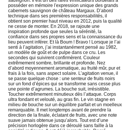
sauvignon. Il est un des rares vinificateurs bordelais à
posséder en mémoire l'expression unique des grands
cabernets sauvignon de château Margaux. D'abord
technique dans ses premières responsabilités, il
obtient son premier haut niveau en 2012, puis la qualité
ne cesse de monter. En 2018, se rajoute une
inspiration profonde que seules la sérénité, la
confiance dans ses propres sens et la connaissance du
lieu peuvent inférer. Et là Boum ! Bravo ! Lorsque je l’ai
senti à l’agitation, j’ai instantanément pensé au 1982,
un modèle de goût et de pulpe dans ce cru. Les
secondes qui suivirent confirmèrent. Couleur
extrêmement sombre, brillante et profonde. Nez
d’abord moyennement aromatique, au fruité mûr, pur et
frais à la fois, sans aspect solaire. L’agitation venue, il
se passe quelque chose : une senteur de fruits noirs
sur un fond d’épices qui se transforme sans cesse plus
une pointe d’agrumes. La bouche suit, irrésistible.
Toucher extrêmement minutieux dès l’attaque. Corps
ultra fondant et velouté, au gras fin. Le vin stagne en
milieu de bouche sur un équilibre parfait et un moelleux
remarquable. Il met longtemps avant de prendre la
direction de la finale, éclatant de fruits, avec une note
suave jamais obtenue jusqu’alors. Tout est d’une
précision horlogère dans ce déroulé sans faille à la