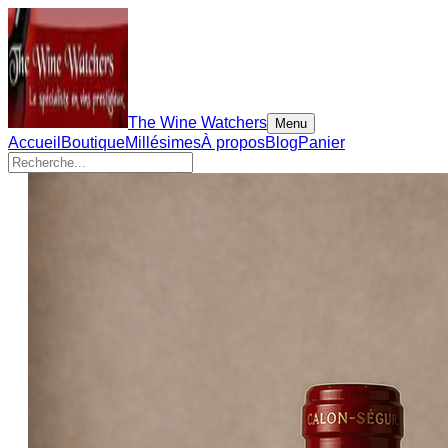
The Wine Watchers
Menu
Accueil
Boutique
Millésimes
À propos
Blog
Panier