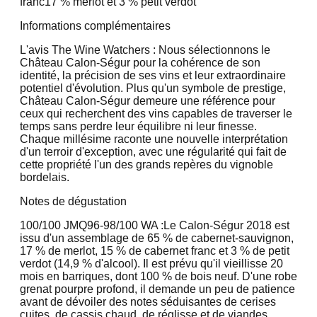
franc
17 % merlot et 3 % petit verdot
Informations complémentaires
L'avis The Wine Watchers : Nous sélectionnons le
Château Calon-Ségur pour la cohérence de son
identité, la précision de ses vins et leur extraordinaire
potentiel d'évolution. Plus qu'un symbole de prestige,
Château Calon-Ségur demeure une référence pour
ceux qui recherchent des vins capables de traverser le
temps sans perdre leur équilibre ni leur finesse.
Chaque millésime raconte une nouvelle interprétation
d'un terroir d'exception, avec une régularité qui fait de
cette propriété l'un des grands repères du vignoble
bordelais.
Notes de dégustation
100/100 JMQ
96-98/100 WA :
Le Calon-Ségur 2018 est
issu d'un assemblage de 65 % de cabernet-sauvignon,
17 % de merlot, 15 % de cabernet franc et 3 % de petit
verdot (14,9 % d'alcool). Il est prévu qu'il vieillisse 20
mois en barriques, dont 100 % de bois neuf. D'une robe
grenat pourpre profond, il demande un peu de patience
avant de dévoiler des notes séduisantes de cerises
cuites, de cassis chaud, de réglisse et de viandes