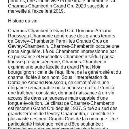
poudrés, une acidité vive et une finale pénétrante. Ce
Charmes-Chambertin Grand Cru 2020 succède à
merveille à l'excellent 2019.
Histoire du vin
Charmes-Chambertin Grand Cru Domaine Armand
Rousseau L'harmonie généreuse des grands terroirs
de Gevrey-Chambertin Parmi les Grands Crus de
Gevrey-Chambertin, Charmes-Chambertin occupe une
place singulière. Là où Chambertin impressionne par
sa puissance et Ruchottes-Chambertin séduit par sa
finesse presque aérienne, Charmes-Chambertin
exprime une autre facette du grand Pinot Noir
bourguignon : celle de l'équilibre, de la générosité et du
charme, fidèle à son nom. Sous l'interprétation du
Domaine Armand Rousseau, ce climat révèle une
élégance remarquable où la richesse du fruit s'unit à
une fraîcheur constante, donnant naissance à un vin
accessible dans sa jeunesse mais capable d'une
longue évolution. Le climat de Charmes-Chambertin
est reconnu Grand Cru depuis 1937. Situé au sud des
grands terroirs de Gevrey-Chambertin, il constitue le
plus vaste des neuf Grands Crus de la commune. Une
particularité historique mérite d'être soulignée :