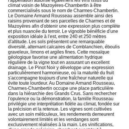
l'appellation autorise également les vins issus du
climat voisin de Mazoyères-Chambertin à être
commercialisés sous le nom de Charmes-Chambertin.
Le Domaine Armand Rousseau assemble ainsi des
raisins provenant de ses parcelles de Charmes et de
Mazoyères afin d'obtenir une expression plus complète
et plus nuancée du terroir. Le vignoble bénéficie d'une
exposition idéale à l'est, entre 240 et 250 mètres
d'altitude. Les sols présentent une remarquable
diversité, alternant calcaires de Comblanchien, éboulis
graveleux, limons et argiles fines. Cette mosaïque
géologique favorise une alimentation hydrique
régulière de la vigne tout en assurant un excellent
drainage. Le Pinot Noir y développe une expression
particulièrement harmonieuse, où la maturité du fruit
s'accompagne toujours d'une fraîcheur naturelle qui
évite toute lourdeur. Au Domaine Armand Rousseau,
Charmes-Chambertin occupe une place particulière
dans la hiérarchie des Grands Crus. Sans rechercher
l'opulence ou la démonstration, la famille Rousseau
privilégie une interprétation fidèle au climat, fondée sur
la précision et la retenue. Les vignes sont cultivées
avec un soin méticuleux, les rendements demeurent
volontairement limités et les vendanges sont
exclusivement réalisées à la main. Les vinifications,