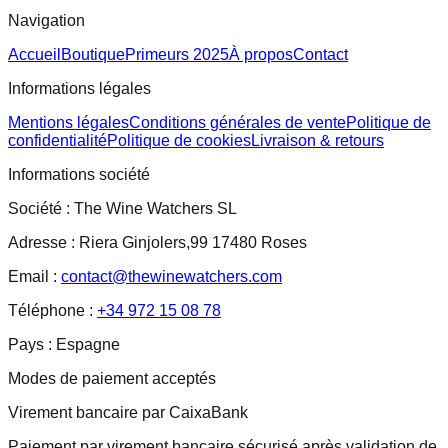
Navigation
Accueil
Boutique
Primeurs 2025
À propos
Contact
Informations légales
Mentions légales
Conditions générales de vente
Politique de
confidentialité
Politique de cookies
Livraison & retours
Informations société
Société :
The Wine Watchers SL
Adresse :
Riera Ginjolers,99 17480 Roses
Email :
contact@thewinewatchers.com
Téléphone :
+34 972 15 08 78
Pays :
Espagne
Modes de paiement acceptés
Virement bancaire par CaixaBank
Paiement par virement bancaire sécurisé après validation de