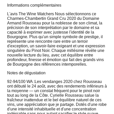
Informations complémentaires
L'avis The Wine Watchers Nous sélectionnons ce
Charmes-Chambertin Grand Cru 2020 du Domaine
Armand Rousseau pour la noblesse de son climat, la
précision de son interprétation par le domaine et sa
capacité à exprimer avec justesse l'identité de la
Bourgogne. Plus qu'un simple symbole de prestige, il
représente une rencontre rare entre un terroir
d'exception, un savoir-faire exigeant et une expression
singulière du Pinot Noir. Chaque millésime révèle une
nouvelle lecture du lieu, avec cet équilibre entre
profondeur, finesse et émotion qui fait des grands vins
de Bourgogne des références intemporelles.
Notes de dégustation
92-94/100 WA :
Les vendanges 2020 chez Rousseau
ont débuté le 24 août, avec des rendements inférieurs à
la moyenne — un constat fréquent pour le pinot noir
tout au long de la Côte. Cyrielle Rousseau salue la
fraîcheur inattendue et le bel équilibre naturel de ces
vins, une appréciation que je partage. Dotés d'une robe
d'une intensité inhabituelle et d'une concentration
indéniable,sans pour autant sacrifier le style suave