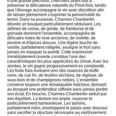
d'une grande précision, cherchent avant tout à
préserver la délicatesse naturelle du Pinot Noir, tandis
que l'élevage accompagne le vin avec discrétion afin
de laisser pleinement s'exprimer la personnalité du
terroir. Dans sa jeunesse, Charmes-Chambertin
dévoile un bouquet particulièrement séduisant. Les
arômes de cerise, de griotte, de framboise et de
grenade dominent l'ensemble, accompagnés de
délicates notes de rose ancienne, de violette, de
pivoine et d'épices douces. Une légère touche de
vanille, parfaitement intégrée, souligne le fruit sans
jamais en masquer la pureté. Cette expression
immédiatement ouverte constitue l'une des
caractéristiques les plus appréciées du climat. Avec les
années, le vin gagne progressivement en complexité.
Les fruits frais évoluent vers des nuances de truffe
noire, de cuir fin, de feuilles séchées, de réglisse, de
sous-bois et de champignons nobles. L'ensemble
conserve toujours une remarquable fraîcheur, donnant
au bouquet une profondeur raffinée sans jamais perdre
son éclat. En bouche, Charmes-Chambertin séduit par
son équilibre. La texture est ample, soyeuse et
particulièrement harmonieuse. Les tannins,
parfaitement mûrs, enveloppent le palais avec douceur
sans sacrifier la structure nécessaire au vieillissement.