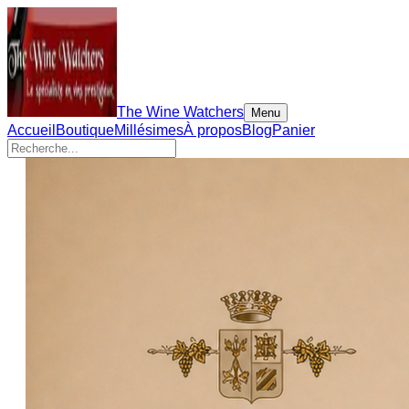
The Wine Watchers
Menu
Accueil
Boutique
Millésimes
À propos
Blog
Panier