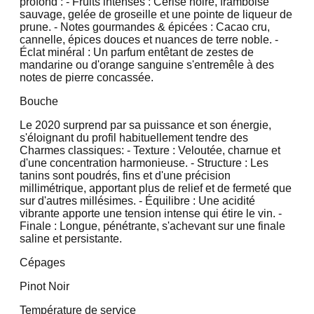
profond : - Fruits intenses : Cerise noire, framboise
sauvage, gelée de groseille et une pointe de liqueur de
prune. - Notes gourmandes & épicées : Cacao cru,
cannelle, épices douces et nuances de terre noble. -
Éclat minéral : Un parfum entêtant de zestes de
mandarine ou d'orange sanguine s'entremêle à des
notes de pierre concassée.
Bouche
Le 2020 surprend par sa puissance et son énergie,
s'éloignant du profil habituellement tendre des
Charmes classiques: - Texture : Veloutée, charnue et
d'une concentration harmonieuse. - Structure : Les
tanins sont poudrés, fins et d'une précision
millimétrique, apportant plus de relief et de fermeté que
sur d'autres millésimes. - Équilibre : Une acidité
vibrante apporte une tension intense qui étire le vin. -
Finale : Longue, pénétrante, s'achevant sur une finale
saline et persistante.
Cépages
Pinot Noir
Température de service