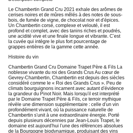
Le Chambertin Grand Cru 2021 exhale des arômes de
cerises noires et de mûres mêlés à des notes de sous-
bois, de fumée de vigne, de chocolat noir et d'épices.
Un Chambertin corsé, complexe et velouté, il est
profond et complet, avec des tanins riches et poudrés,
une acidité vive et une finale longue et vibrante. C'est
la cuvée qui intègre le plus fort pourcentage de
grappes entières de la gamme cette année.
Histoire du vin
Chambertin Grand Cru Domaine Trapet Père & Fils La
noblesse vivante du roi des Grands Crus Au cœur de
Gevrey-Chambertin, Chambertin est depuis des siècles
considéré comme le « Roi des Grands Crus ». Peu de
climats bourguignons incarnent avec autant d'évidence
la grandeur du Pinot Noir. Mais lorsqu'il est interprété
par le Domaine Trapet Père & Fils, ce terroir mythique
révèle une dimension supplémentaire : celle d'un vin
profondément vivant, où la puissance naturelle de
Chambertin s'unit à une extraordinaire énergie. Porté
depuis plusieurs décennies par Jean-Louis Trapet, le
domaine est aujourd'hui l'une des références absolues
de la Bourgogne biodynamique, produisant des vins