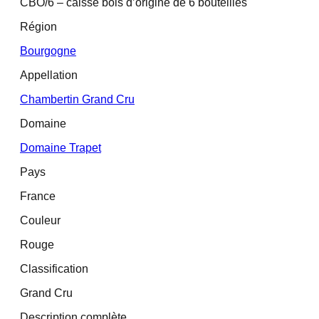
CBO/6 – caisse bois d’origine de 6 bouteilles
Région
Bourgogne
Appellation
Chambertin Grand Cru
Domaine
Domaine Trapet
Pays
France
Couleur
Rouge
Classification
Grand Cru
Description complète