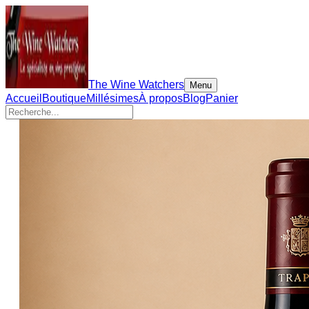
The Wine Watchers
Menu
Accueil
Boutique
Millésimes
À propos
Blog
Panier