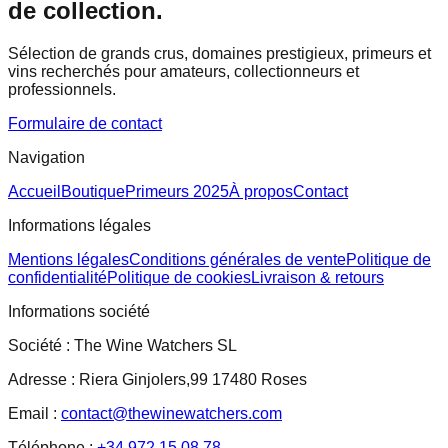
de collection.
Sélection de grands crus, domaines prestigieux, primeurs et
vins recherchés pour amateurs, collectionneurs et
professionnels.
Formulaire de contact
Navigation
Accueil
Boutique
Primeurs 2025
À propos
Contact
Informations légales
Mentions légales
Conditions générales de vente
Politique de
confidentialité
Politique de cookies
Livraison & retours
Informations société
Société :
The Wine Watchers SL
Adresse :
Riera Ginjolers,99 17480 Roses
Email :
contact@thewinewatchers.com
Téléphone :
+34 972 15 08 78