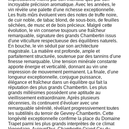
incroyable précision aromatique. Avec les années, le
vin révèle une palette d'une richesse exceptionnelle.
Les fruits mûrs évoluent vers des notes de truffe noire,
de cuir noble, de tabac blond, de sous-bois, de feuilles
séchées, de musc et de bois précieux. Malgré cette
évolution, le vin conserve toujours une fraîcheur
remarquable, signature des grands Chambertin issus
d'une viticulture respectueuse des équilibres naturels.
En bouche, le vin séduit par son architecture
magistrale. La matière est profonde, ample et
parfaitement structurée, soutenue par des tannins d'une
finesse remarquable. Une tension minérale constante
apporte énergie et verticalité, donnant au vin une
impression de mouvement permanent. La finale, d'une
longueur exceptionnelle, conjugue puissance,
élégance et fraîcheur dans un équilibre qui fait la
réputation des plus grands Chambertin. Les plus
grands millésimes possèdent une aptitude au
vieillissement extraordinaire. Après plusieurs
décennies, ils continuent d'évoluer avec une
remarquable sérénité, révélant progressivement toutes
les subtilités du terroir de Gevrey-Chambertin. Cette
longévité exceptionnelle confirme la place du Domaine
Trapet parmi les plus grands interprètes de ce climat
légendaire. Aujourd'hui, Chambertin Grand Cru du