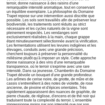
terroir, donne naissance à des raisins d'une
remarquable intensité aromatique, tout en conservant
un équilibre exemplaire. La philosophie du Domaine
Trapet repose sur une intervention aussi discrète que
possible. Les sols sont travaillés afin de préserver leur
biodiversité, les traitements sont réduits au strict
nécessaire et les cycles naturels de la vigne sont
pleinement respectés. Les vendanges sont
exclusivement réalisées à la main, chaque grappe
étant minutieusement sélectionnée avant la vinification.
Les fermentations utilisent les levures indigènes et les
élevages, conduits avec une grande précision,
cherchent toujours à préserver la personnalité du
millésime plutôt qu'à imposer un style. Cette approche
donne naissance à des vins d'une remarquable
transparence, où le terroir s'exprime avec une rare
intensité. Dans sa jeunesse, Chambertin du Domaine
Trapet dévoile un bouquet d'une grande profondeur.
Les arômes de cerise noire, de griotte, de mûre et de
cassis s'entremêlent à des notes de violette, de rose
ancienne, de pivoine et d'épices orientales. Très
rapidement apparaissent des nuances de graphite, de
pierre chaude, de réglisse, d'encens et de thé noir qui
traduisent toute la complexité du terroir. L'ensemble
impressionne moins par son intensité que par son