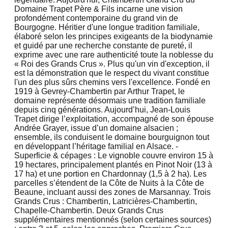
Domaine Trapet Père & Fils incarne une vision
profondément contemporaine du grand vin de
Bourgogne. Héritier d'une longue tradition familiale,
élaboré selon les principes exigeants de la biodynamie
et guidé par une recherche constante de pureté, il
exprime avec une rare authenticité toute la noblesse du
« Roi des Grands Crus ». Plus qu'un vin d'exception, il
est la démonstration que le respect du vivant constitue
l'un des plus sûrs chemins vers l'excellence. Fondé en
1919 à Gevrey-Chambertin par Arthur Trapet, le
domaine représente désormais une tradition familiale
depuis cinq générations. Aujourd’hui, Jean-Louis
Trapet dirige l’exploitation, accompagné de son épouse
Andrée Grayer, issue d’un domaine alsacien ;
ensemble, ils conduisent le domaine bourguignon tout
en développant l’héritage familial en Alsace. -
Superficie & cépages : Le vignoble couvre environ 15 à
19 hectares, principalement plantés en Pinot Noir (13 à
17 ha) et une portion en Chardonnay (1,5 à 2 ha). Les
parcelles s’étendent de la Côte de Nuits à la Côte de
Beaune, incluant aussi des zones de Marsannay. Trois
Grands Crus : Chambertin, Latricières-Chambertin,
Chapelle-Chambertin. Deux Grands Crus
supplémentaires mentionnés (selon certaines sources)