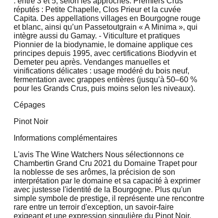
: entre 3 et 5, selon les approches. Premiers Crus
réputés : Petite Chapelle, Clos Prieur et la cuvée
Capita. Des appellations villages en Bourgogne rouge
et blanc, ainsi qu’un Passetoutgrain « A Minima », qui
intègre aussi du Gamay. - Viticulture et pratiques
Pionnier de la biodynamie, le domaine applique ces
principes depuis 1995, avec certifications Biodyvin et
Demeter peu après. Vendanges manuelles et
vinifications délicates : usage modéré du bois neuf,
fermentation avec grappes entières (jusqu’à 50–60 %
pour les Grands Crus, puis moins selon les niveaux).
Cépages
Pinot Noir
Informations complémentaires
L'avis The Wine Watchers Nous sélectionnons ce
Chambertin Grand Cru 2021 du Domaine Trapet pour
la noblesse de ses arômes, la précision de son
interprétation par le domaine et sa capacité à exprimer
avec justesse l'identité de la Bourgogne. Plus qu'un
simple symbole de prestige, il représente une rencontre
rare entre un terroir d'exception, un savoir-faire
exigeant et une expression singulière du Pinot Noir.