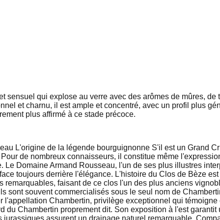
t sensuel qui explose au verre avec des arômes de mûres, de t
onnel et charnu, il est ample et concentré, avec un profil plus g
rement plus affirmé à ce stade précoce.
L'origine de la légende bourguignonne S'il est un Grand Cru 
our de nombreux connaisseurs, il constitue même l'expression 
 Le Domaine Armand Rousseau, l'un de ses plus illustres interprè
face toujours derrière l'élégance. L'histoire du Clos de Bèze es
es remarquables, faisant de ce clos l'un des plus anciens vignob
u'ils sont souvent commercialisés sous le seul nom de Chamberti
ter l'appellation Chambertin, privilège exceptionnel qui témoign
du Chambertin proprement dit. Son exposition à l'est garantit u
res jurassiques assurent un drainage naturel remarquable. Comp