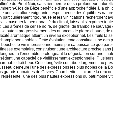
finée du Pinot Noir, sans rien perdre de sa profondeur naturelle.
tin-Clos de Bèze bénéficie d'une approche fidèle à la philosop
gie une viticulture exigeante, respectueuse des équilibres natur
n particulièrement rigoureuse et les vinifications recherchent av
is masquer la personnalité du climat, laissant s'exprimer tout
 Les arômes de cerise noire, de griotte, de framboise sauvage 
itée s'ajoutent progressivement des nuances de pierre chaude, de
lexité aromatique atteint un niveau exceptionnel. Les fruits lais
e champignons nobles. Cette évolution lente constitue l'une des 
. En bouche, le vin impressionne moins par sa puissance que par
nesse exemplaire, construisent une architecture précise sans jam
longueur à l'ensemble, prolongeant la dégustation sur une fina
t une capacité de vieillissement exceptionnelle. Plusieurs d
rquable fraîcheur. Cette longévité contribue largement au presti
u demeure l'une des expressions les plus nobles de la Bourgog
us grands domaines de Gevrey-Chambertin, il incarne la rencontre 
 représente l'une des plus hautes expressions du patrimoine vit