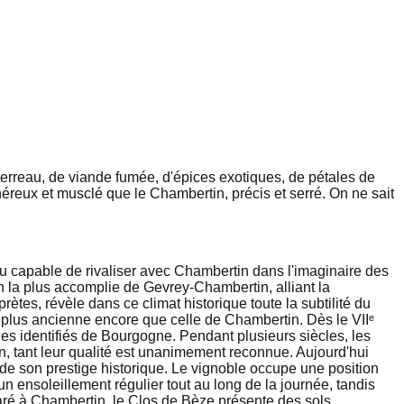
erreau, de viande fumée, d'épices exotiques, de pétales de
énéreux et musclé que le Chambertin, précis et serré. On ne sait
capable de rivaliser avec Chambertin dans l'imaginaire des
la plus accomplie de Gevrey-Chambertin, alliant la
tes, révèle dans ce climat historique toute la subtilité du
t plus ancienne encore que celle de Chambertin. Dès le VIIᵉ
les identifiés de Bourgogne. Pendant plusieurs siècles, les
n, tant leur qualité est unanimement reconnue. Aujourd'hui
e de son prestige historique. Le vignoble occupe une position
n ensoleillement régulier tout au long de la journée, tandis
aré à Chambertin, le Clos de Bèze présente des sols