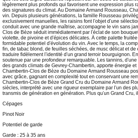
légèrement plus profonds qui favorisent une expression plus raf
des signatures du climat. Au Domaine Armand Rousseau, Chamber
vin. Depuis plusieurs générations, la famille Rousseau privilé
exclusivement manuelles, les raisins font l'objet d'une sélectio
conduit avec une grande maîtrise, accompagne le vin sans jama
Clos de Bèze séduit immédiatement par l'éclat de son bouquet.
violette, de pivoine et d'épices délicates. À cette palette fru
formidable potentiel d'évolution du vin. Avec le temps, la comp
fin, de tabac blond, de feuilles séchées, de musc délicat et d
traduire fidèlement l'identité d'un grand terroir bourguignon
soutenue par une profondeur remarquable. Les tannins, d'une fi
des grands climats de Gevrey-Chambertin, apporte énergie et 
Chambertin-Clos de Bèze du Domaine Armand Rousseau possèden
avec grâce, gagnant en complexité tout en conservant une rema
Chambertin-Clos de Bèze Grand Cru du Domaine Armand Roussea
siècles, interprété avec une rigueur exemplaire par l'un des pl
transmis de génération en génération. Plus qu'un Grand Cru, il
Cépages
Pinot Noir
Potentiel de garde
Garde : 25 à 35 ans