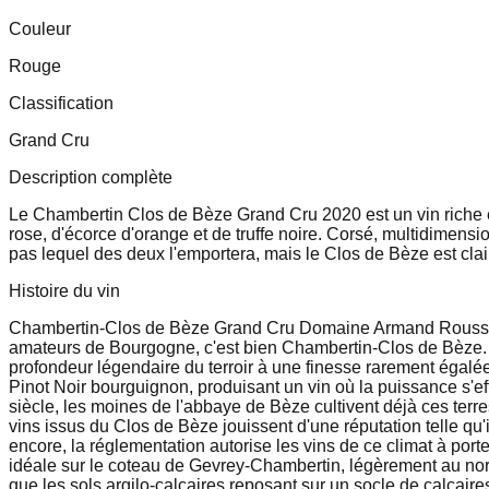
Couleur
Rouge
Classification
Grand Cru
Description complète
Le Chambertin Clos de Bèze Grand Cru 2020 est un vin riche e
rose, d'écorce d'orange et de truffe noire. Corsé, multidimensi
pas lequel des deux l'emportera, mais le Clos de Bèze est clai
Histoire du vin
Chambertin-Clos de Bèze Grand Cru Domaine Armand Rousseau 
amateurs de Bourgogne, c'est bien Chambertin-Clos de Bèze. P
profondeur légendaire du terroir à une finesse rarement égalée.
Pinot Noir bourguignon, produisant un vin où la puissance s'ef
siècle, les moines de l'abbaye de Bèze cultivent déjà ces terr
vins issus du Clos de Bèze jouissent d'une réputation telle q
encore, la réglementation autorise les vins de ce climat à por
idéale sur le coteau de Gevrey-Chambertin, légèrement au nord 
que les sols argilo-calcaires reposant sur un socle de calcai