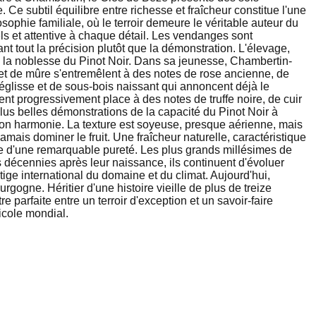
 Ce subtil équilibre entre richesse et fraîcheur constitue l'une
hie familiale, où le terroir demeure le véritable auteur du
els et attentive à chaque détail. Les vendanges sont
ant tout la précision plutôt que la démonstration. L'élevage,
e la noblesse du Pinot Noir. Dans sa jeunesse, Chambertin-
et de mûre s'entremêlent à des notes de rose ancienne, de
 réglisse et de sous-bois naissant qui annoncent déjà le
sent progressivement place à des notes de truffe noire, de cuir
plus belles démonstrations de la capacité du Pinot Noir à
 son harmonie. La texture est soyeuse, presque aérienne, mais
ais dominer le fruit. Une fraîcheur naturelle, caractéristique
le d'une remarquable pureté. Les plus grands millésimes de
écennies après leur naissance, ils continuent d'évoluer
ge international du domaine et du climat. Aujourd'hui,
ne. Héritier d'une histoire vieille de plus de treize
parfaite entre un terroir d'exception et un savoir-faire
icole mondial.