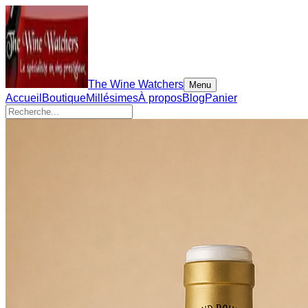
The Wine Watchers
Menu
Accueil
Boutique
Millésimes
À propos
Blog
Panier