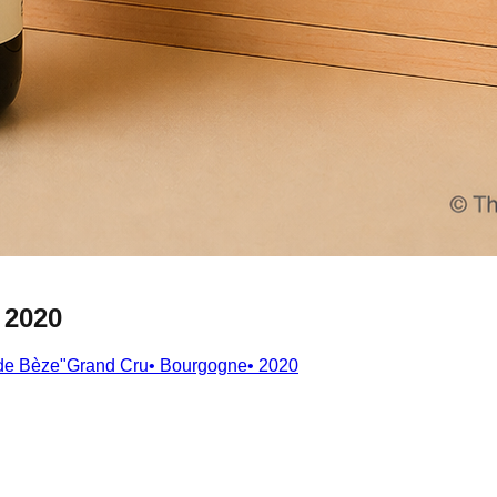
 2020
 de Bèze"Grand Cru
•
Bourgogne
•
2020